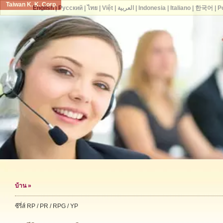
Taiwan K. K. Corp.
English
|
Русский
|
ไทย
|
Việt
|
العربية
|
Indonesia
|
Italiano
|
한국어
|
P
บ้าน
»
ซีรี่ส์ RP / PR / RPG / YP