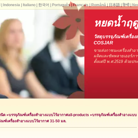
ا
|
Indonesia
|
Italiano
|
한국어
|
Português
|
Français
|
Română
|
日本語
|
हिन्दी
|
Ne
หยดน้ำฤดู
วัสดุบรรจุภัณฑ์เครื่อง
COSJAR
ขายส่งภาชนะเครื่องสำอ
ผลิตและซัพพลายเออร์ภาช
ตั้งแต่ปี พ.ศ.2519 ด้วยป
ชนิด
»
บรรจุภัณฑ์เครื่องสำอางแบบไร้อากาศ
all-products »
บรรจุภัณฑ์เครื่องสำอางแบบ
ภัณฑ์เครื่องสำอางแบบไร้อากาศ 31-50 มล.