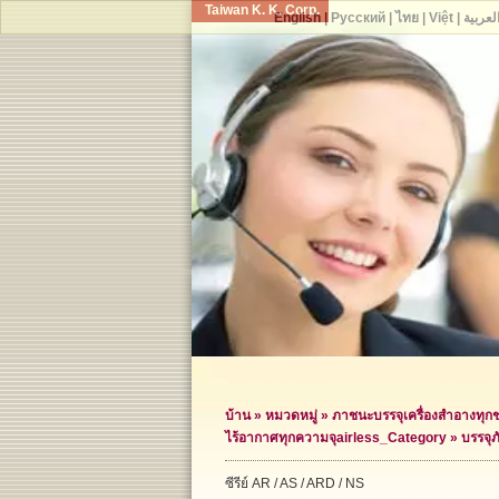
Taiwan K. K. Corp.
English
|
Русский
|
ไทย
|
Việt
|
لعربية
บ้าน
»
หมวดหมู่
»
ภาชนะบรรจุเครื่องสำอางทุก
ไร้อากาศทุกความจุ
airless_Category »
บรรจุ
ซีรีย์ AR / AS / ARD / NS