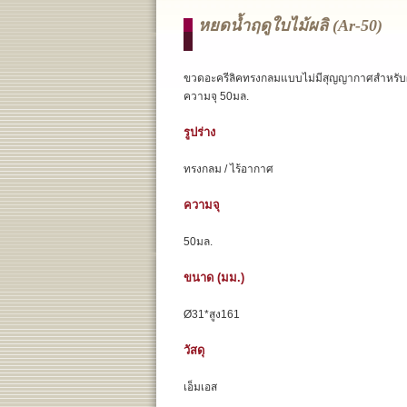
หยดน้ำฤดูใบไม้ผลิ (ar-50)
ขวดอะครีลิคทรงกลมแบบไม่มีสุญญากาศสำหรับผ
ความจุ 50มล.
รูปร่าง
ทรงกลม / ไร้อากาศ
ความจุ
50มล.
ขนาด (มม.)
Ø31*สูง161
วัสดุ
เอ็มเอส