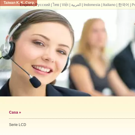
Taiwan K. K. Corp.
English
|
Русский
|
ไทย
|
Việt
|
العربية
|
Indonesia
|
Italiano
|
한국어
|
P
Casa
»
Serie LCD