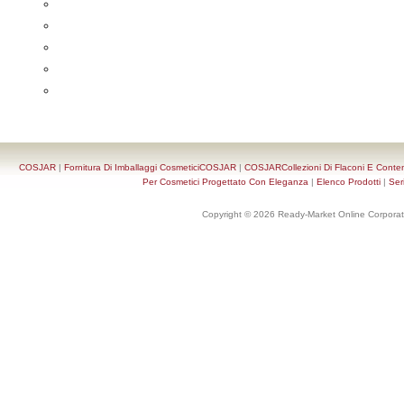
COSJAR
|
Fornitura Di Imballaggi CosmeticiCOSJAR
|
COSJARCollezioni Di Flaconi E Conten
Per Cosmetici Progettato Con Eleganza
|
Elenco Prodotti
|
Ser
Copyright © 2026 Ready-Market Online Corporat