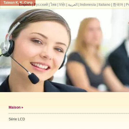
Taiwan K. K. Corp.
English
|
Русский
|
ไทย
|
Việt
|
العربية
|
Indonesia
|
Italiano
|
한국어
|
P
Maison
»
Série LCD