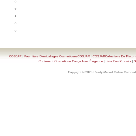
COSJAR
|
Fourniture D'emballages CosmétiquesCOSJAR
|
COSJARCollections De Flacon
Contenant Cosmétique Conçu Avec Élégance
|
Liste Des Produits
|
S
Copyright © 2026 Ready-Market Online Corporat