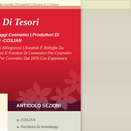
derlands
|
Español
|
Deutsch
|
Close
 Di Tesori
aggi Cosmetici | Produttori Di
ci -COSJAR
 All'ingrosso | Barattoli E Bottiglie Da
 E Fornitori Di Contenitori Per Cosmetici
i Per Cosmetici Dal 1976 Con Esperienza
ARTICOLO SEZIONI
COSJAR
Fornitura Di Imballaggi