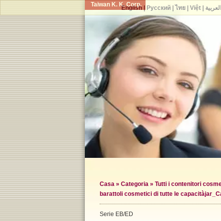
Taiwan K. K. Corp.
English
|
Русский
|
ไทย
|
Việt
|
لعربية
Casa
»
Categoria
»
Tutti i contenitori cosme
barattoli cosmetici di tutte le capacità
jar_C
Serie EB/ED