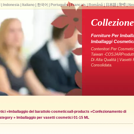
ا
|
Indonesia
|
Italiano
|
한국어
|
Português
|
Français
|
Română
|
日本語
|
हिन्दी
|
Ne
Collezione
Forniture Per Imball
Imballaggi Cosmeti
Contenitori Per Cosmetici
Taiwan -COSJARProduttori
Di Alta Qualità | Vasett
Consolidata.
tici
»
Imballaggio del barattolo cosmetico
all-products »
Confezionamento di
ategory »
Imballaggio per vasetti cosmetici 01-15 ML