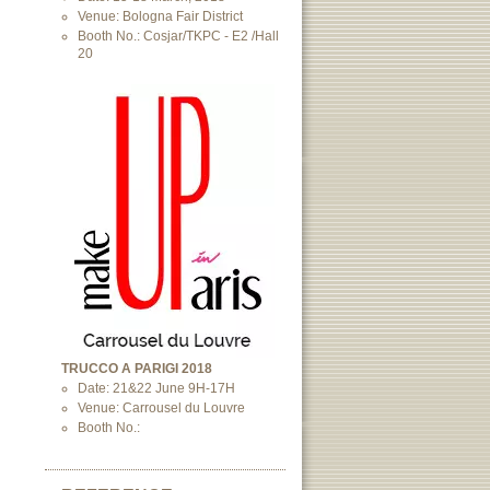
Venue: Bologna Fair District
Booth No.: Cosjar/TKPC - E2 /Hall
20
TRUCCO A PARIGI 2018
Date: 21&22 June 9H-17H
Venue: Carrousel du Louvre
Booth No.: