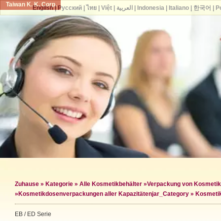
Taiwan K. K. Corp.
English
|
Русский
|
ไทย
|
Việt
|
العربية
|
Indonesia
|
Italiano
|
한국어
|
P
Zuhause
»
Kategorie
»
Alle Kosmetikbehälter
»
Verpackung von Kosmeti
»
Kosmetikdosenverpackungen aller Kapazitäten
jar_Category »
Kosmetik
EB / ED Serie