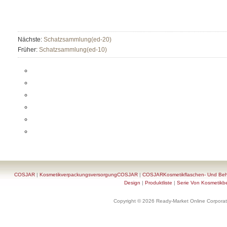
Nächste:
Schatzsammlung(ed-20)
Früher:
Schatzsammlung(ed-10)
COSJAR
|
KosmetikverpackungsversorgungCOSJAR
|
COSJARKosmetikflaschen- Und Behä
Design
|
Produktliste
|
Serie Von Kosmetikb
Copyright © 2026 Ready-Market Online Corporat