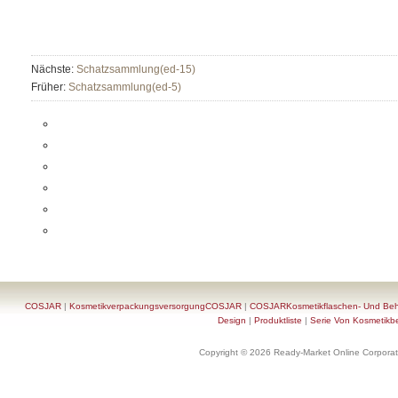
Nächste:
Schatzsammlung(ed-15)
Früher:
Schatzsammlung(ed-5)
COSJAR
|
KosmetikverpackungsversorgungCOSJAR
|
COSJARKosmetikflaschen- Und Behä
Design
|
Produktliste
|
Serie Von Kosmetikb
Copyright © 2026 Ready-Market Online Corporat