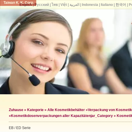
Taiwan K. K. Corp.
English
|
Русский
|
ไทย
|
Việt
|
العربية
|
Indonesia
|
Italiano
|
한국어
|
P
Zuhause
»
Kategorie
»
Alle Kosmetikbehälter
»
Verpackung von Kosmeti
»
Kosmetikdosenverpackungen aller Kapazitäten
jar_Category »
Kosmetik
EB / ED Serie