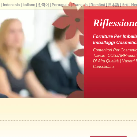
ا
|
Indonesia
|
Italiano
|
한국어
|
Português
|
Français
|
Română
|
日本語
|
हिन्दी
|
Ne
Riflession
Forniture Per Imball
Imballaggi Cosmeti
Contenitori Per Cosmetici
Taiwan -COSJARProduttori
Di Alta Qualità | Vasett
Consolidata.