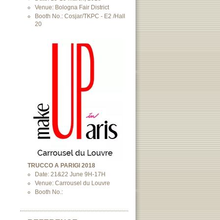
Venue: Bologna Fair District
Booth No.: Cosjar/TKPC - E2 /Hall
20
TRUCCO A PARIGI 2018
Date: 21&22 June 9H-17H
Venue: Carrousel du Louvre
Booth No.: