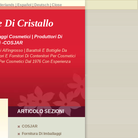
derlands
|
Español
|
Deutsch
|
Close
e Di Cristallo
aggi Cosmetici | Produttori Di
ci -COSJAR
 All'ingrosso | Barattoli E Bottiglie Da
 E Fornitori Di Contenitori Per Cosmetici
i Per Cosmetici Dal 1976 Con Esperienza
ARTICOLO SEZIONI
COSJAR
Fornitura Di Imballaggi