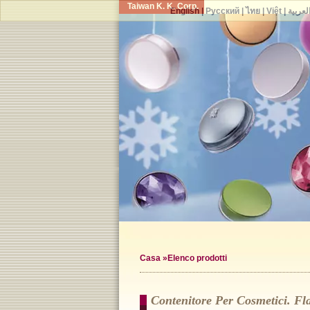
Taiwan K. K. Corp.
English
|
Русский
|
ไทย
|
Việt
|
لعربية
Casa
»Elenco prodotti
Contenitore Per Cosmetici. Fl