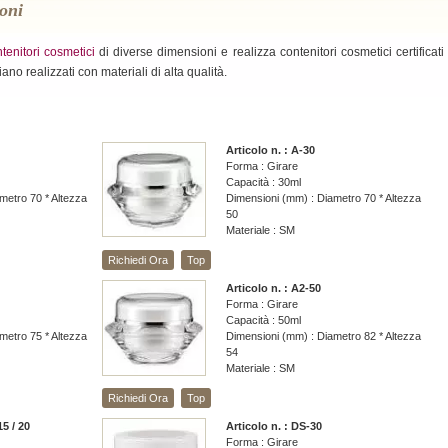
coni
tenitori cosmetici
di diverse dimensioni e realizza contenitori cosmetici certificati
iano realizzati con materiali di alta qualità.
Articolo n. : A-30
Forma : Girare
Capacità : 30ml
metro 70 * Altezza
Dimensioni (mm) : Diametro 70 * Altezza
50
Materiale : SM
Richiedi Ora
Top
Articolo n. : A2-50
Forma : Girare
Capacità : 50ml
metro 75 * Altezza
Dimensioni (mm) : Diametro 82 * Altezza
54
Materiale : SM
Richiedi Ora
Top
15 / 20
Articolo n. : DS-30
Forma : Girare