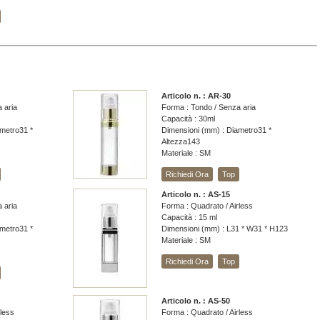
Articolo n. : AR-30
 aria
Forma : Tondo / Senza aria
Capacità : 30ml
metro31 *
Dimensioni (mm) : Diametro31 *
Altezza143
Materiale : SM
Richiedi Ora
Top
Articolo n. : AS-15
 aria
Forma : Quadrato / Airless
Capacità : 15 ml
metro31 *
Dimensioni (mm) : L31 * W31 * H123
Materiale : SM
Richiedi Ora
Top
Articolo n. : AS-50
rless
Forma : Quadrato / Airless