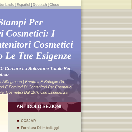
derlands
|
Español
|
Deutsch
|
Close
 Stampi Per
i Cosmetici: I
tenitori Cosmetici
o Le Tue Esigenze
i Cercare La Soluzione Totale Per
tico
 All'ingrosso | Barattoli E Bottiglie Da
 E Fornitori Di Contenitori Per Cosmetici
i Per Cosmetici Dal 1976 Con Esperienza
ARTICOLO SEZIONI
COSJAR
Fornitura Di Imballaggi