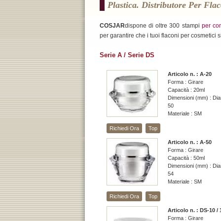
Plastica. Distributore Per Fla
COSJAR
dispone di oltre 300 stampi
per con
per garantire che i tuoi flaconi per cosmetici s
Serie A / Serie DS
Articolo n. : A-20
Forma : Girare
Capacità : 20ml
Dimensioni (mm) : Dia
50
Materiale : SM
Richiedi Ora
Top
Articolo n. : A-50
Forma : Girare
Capacità : 50ml
Dimensioni (mm) : Dia
54
Materiale : SM
Richiedi Ora
Top
Articolo n. : DS-10 / 
Forma : Girare