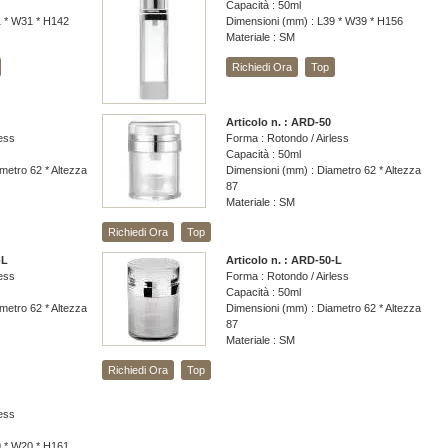
Capacità : 50ml
1 * W31 * H142
Dimensioni (mm) : L39 * W39 * H156
Materiale : SM
Richiedi Ora
Top
Articolo n. : ARD-50
less
Forma : Rotondo / Airless
Capacità : 50ml
metro 62 * Altezza
Dimensioni (mm) : Diametro 62 * Altezza
87
Materiale : SM
Richiedi Ora
Top
-L
Articolo n. : ARD-50-L
less
Forma : Rotondo / Airless
Capacità : 50ml
metro 62 * Altezza
Dimensioni (mm) : Diametro 62 * Altezza
87
Materiale : SM
Richiedi Ora
Top
less
9 * W20 * H161