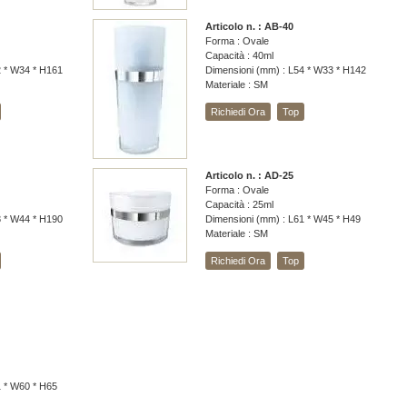
Articolo n. : AB-40
Forma : Ovale
Capacità : 40ml
2 * W34 * H161
Dimensioni (mm) : L54 * W33 * H142
Materiale : SM
Richiedi Ora
Top
Articolo n. : AD-25
Forma : Ovale
Capacità : 25ml
8 * W44 * H190
Dimensioni (mm) : L61 * W45 * H49
Materiale : SM
Richiedi Ora
Top
1 * W60 * H65