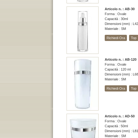
Articolo n. : AB-30
Forma : Ovale
Capacità : 30ml
Dimensioni (mm) : L4
Materiale : SM
Richiedi Ora
Top
Articolo n. : AB-120
Forma : Ovale
Capacità : 120 ml
Dimensioni (mm) : L6
Materiale : SM
Richiedi Ora
Top
Articolo n. : AD-50
Forma : Ovale
Capacità : 50ml
Dimensioni (mm) : L8
Materiale : SM