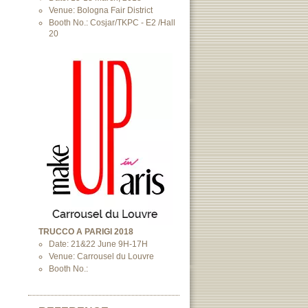
Venue: Bologna Fair District
Booth No.: Cosjar/TKPC - E2 /Hall
20
TRUCCO A PARIGI 2018
Date: 21&22 June 9H-17H
Venue: Carrousel du Louvre
Booth No.: