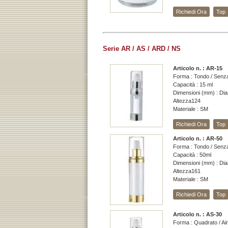
Richiedi Ora
Top
Serie AR / AS / ARD / NS
Articolo n. : AR-15
Forma : Tondo / Senza
Capacità : 15 ml
Dimensioni (mm) : Dia
Altezza124
Materiale : SM
Richiedi Ora
Top
Articolo n. : AR-50
Forma : Tondo / Senza
Capacità : 50ml
Dimensioni (mm) : Dia
Altezza161
Materiale : SM
Richiedi Ora
Top
Articolo n. : AS-30
Forma : Quadrato / Ai