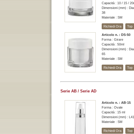
Capacità : 10 / 15 / 20
Dimensioni (mm) : Dia
38
Materiale : SM
Richiedi Ora
Top
Articolo n. : DS-50
Forma : Girare
Capacità : 50ml
Dimensioni (mm) : Dia
65
Materiale : SM
Richiedi Ora
Top
Serie AB / Serie AD
Articolo n. : AB-15
Forma : Ovale
Capacità : 15 ml
Dimensioni (mm) : L4
Materiale : SM
Richiedi Ora
Top