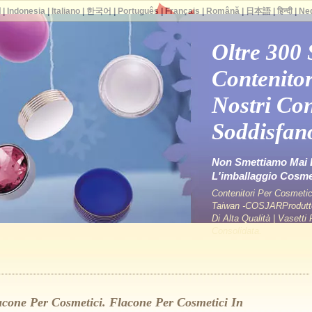
ا
|
Indonesia
|
Italiano
|
한국어
|
Português
|
Français
|
Română
|
日本語
|
हिन्दी
|
Ne
Oltre 300
Contenitor
Nostri Con
Soddisfan
Non Smettiamo Mai D
L'imballaggio Cosme
Contenitori Per Cosmetici
Taiwan -COSJARProduttori
Di Alta Qualità | Vasett
Consolidata.
acone Per Cosmetici. Flacone Per Cosmetici In