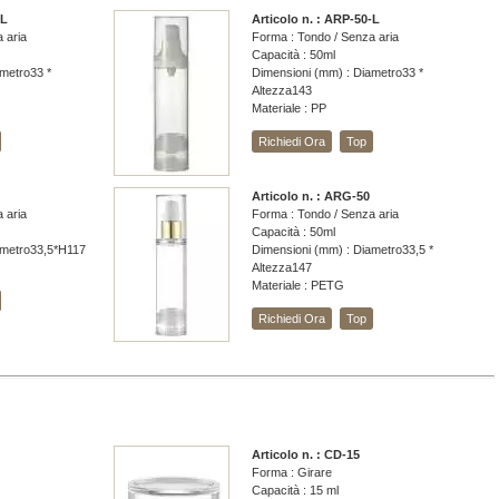
-L
Articolo n. : ARP-50-L
 aria
Forma : Tondo / Senza aria
Capacità : 50ml
metro33 *
Dimensioni (mm) : Diametro33 *
Altezza143
Materiale : PP
Richiedi Ora
Top
Articolo n. : ARG-50
 aria
Forma : Tondo / Senza aria
Capacità : 50ml
ametro33,5*H117
Dimensioni (mm) : Diametro33,5 *
Altezza147
Materiale : PETG
Richiedi Ora
Top
Articolo n. : CD-15
Forma : Girare
Capacità : 15 ml