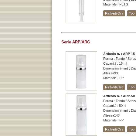
Materiale : PETG
Richiedi Ora
Top
Serie ARP/ARG
Articolo n. : ARP-15
Forma : Tondo / Senza
Capacità : 15 ml
Dimensioni (mm) : Dia
Altezza93
Materiale : PP
Richiedi Ora
Top
Articolo n. : ARP-50
Forma : Tondo / Senza
Capacità : 50ml
Dimensioni (mm) : Dia
Altezza143
Materiale : PP
Richiedi Ora
Top