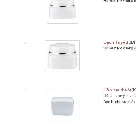
Hũ kem PP vuông đ
Bạch Tuyết
(SDF
Hũ kem PP vuông đ
Hộp ma thuật
(K
Hũ kem acrylic vu
Bao bì nhẹ và nhỏ 