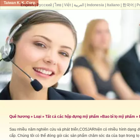
Taiwan K. K. Corp.
English
|
Русский
|
ไทย
|
Việt
|
العربية
|
Indonesia
|
Italiano
|
한국어
|
P
Quê hương
»
Loại
»
Tất cả các hộp đựng mỹ phẩm
»
Bao bì lọ mỹ phẩm
» 
Sau nhiều năm nghiên cứu và phát triển,COSJARhiện có nhiều hình dạng 
cấp. Chúng tôi có thể đóng gói các sản phẩm chăm sóc da của bạn trong lọ 