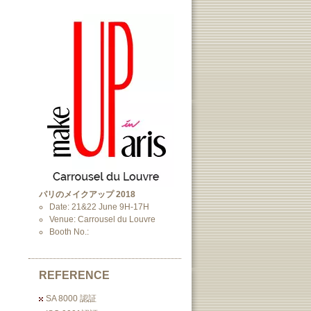
パリのメイクアップ 2018
Date: 21&22 June 9H-17H
Venue: Carrousel du Louvre
Booth No.:
REFERENCE
SA 8000 認証