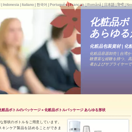
ا
|
Indonesia
|
Italiano
|
한국어
|
Português
|
Français
|
Română
|
日本語
|
हिन्दी
|
Ne
化粧品ボ
あらゆる
化粧品包装資材 | 化粧
化粧品容器卸売 | 台湾から
験豊富な経験を持つ、高
者およびサプライヤーで
化粧品ボトルのパッケージ
» 化粧品ボトルパッケージ あらゆる形状
まな形状のボトルをご用意しています。
スキンケア製品を詰めることができま