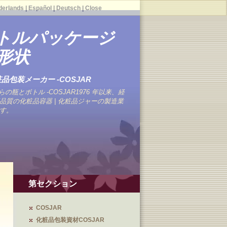
derlands
|
Español
|
Deutsch
|
Close
トルパッケージ
形状
品包装メーカー -COSJAR
の瓶とボトル -COSJAR1976 年以来、経
品質の化粧品容器 | 化粧品ジャーの製造業
す。
第セクション
COSJAR
化粧品包装資材COSJAR