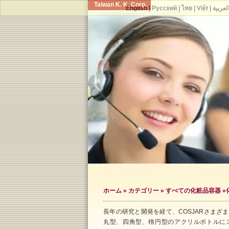
Taiwan K. K. Corp.
English
|
Русский
|
ไทย
|
Việt
|
لعربية
ホーム
»
カテゴリー
»
すべての化粧品容器
»
長年の研究と開発を経て、COSJARさまざ
丸型、四角型、楕円型のアクリルボトルに