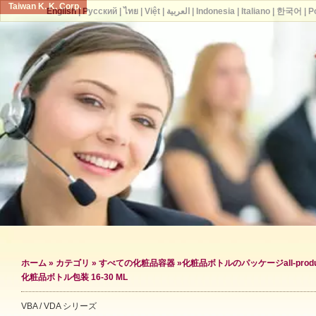
Taiwan K. K. Corp.
English
|
Русский
|
ไทย
|
Việt
|
العربية
|
Indonesia
|
Italiano
|
한국어
|
P
ホーム
»
カテゴリ
»
すべての化粧品容器
»
化粧品ボトルのパッケージ
all-prod
化粧品ボトル包装 16-30 ML
VBA / VDA シリーズ