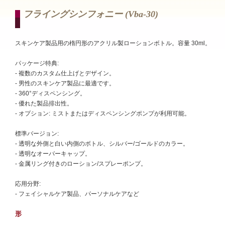
フライングシンフォニー (vba-30)
スキンケア製品用の楕円形のアクリル製ローションボトル。容量 30ml。
パッケージ特典:
- 複数のカスタム仕上げとデザイン。
- 男性のスキンケア製品に最適です。
- 360°ディスペンシング。
- 優れた製品排出性。
- オプション: ミストまたはディスペンシングポンプが利用可能。
標準バージョン:
- 透明な外側と白い内側のボトル、シルバー/ゴールドのカラー。
- 透明なオーバーキャップ。
- 金属リング付きのローション/スプレーポンプ。
応用分野:
- フェイシャルケア製品、パーソナルケアなど
形