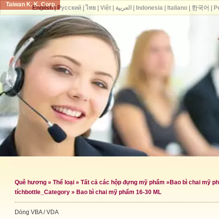
Taiwan K. K. Corp.
English
|
Русский
|
ไทย
|
Việt
|
العربية
|
Indonesia
|
Italiano
|
한국어
|
P
Quê hương
»
Thể loại
»
Tất cả các hộp đựng mỹ phẩm
»
Bao bì chai mỹ p
tích
bottle_Category »
Bao bì chai mỹ phẩm 16-30 ML
Dòng VBA / VDA