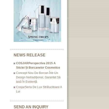
NEWS RELEASE
COSJARPerspectiva 2015 A
Sticlei Și Borcanelor Cosmetice
Concept Nou De Borcan Într-Un
Design Netradițional, Garantat Să
Iasă În Evidență
CosjarSeria De Lux Strălucitoare A
Lui
SEND AN INQUIRY