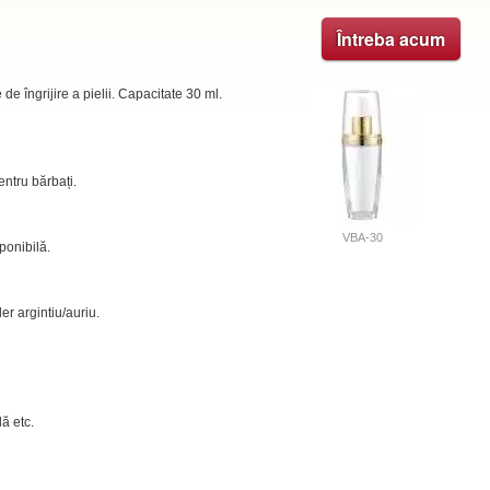
Întreba acum
de îngrijire a pielii. Capacitate 30 ml.
entru bărbați.
VBA-30
ponibilă.
ler argintiu/auriu.
lă etc.