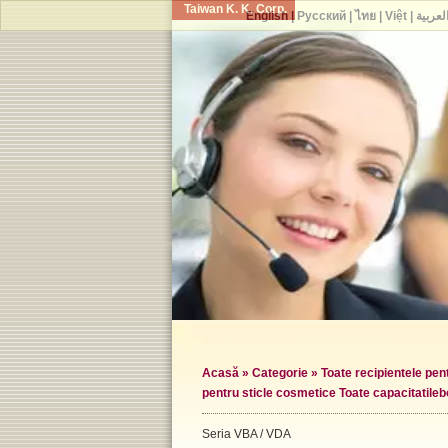
Taiwan K. K. Corp.
English
|
Русский
|
ไทย
|
Việt
|
لعربية
Acasă
»
Categorie
»
Toate recipientele pe
pentru sticle cosmetice Toate capacitatile
b
Seria VBA / VDA