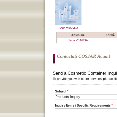
Seria VBA/VDA
Articol nr.
Formă
Seria VBA/VDA
Contactați COSJAR Acum!