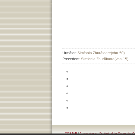
Următor:
Simfonia Zburătoare(vba-50)
Precedent:
Simfonia Zburătoare(vba-15)
COSJAR
|
Aprovizionare De Ambalaje Cosmetic