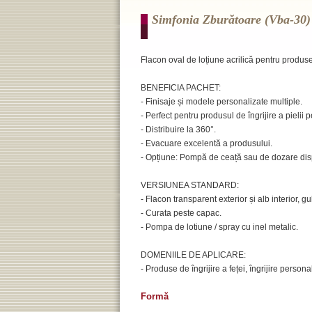
Simfonia Zburătoare (vba-30)
Flacon oval de loțiune acrilică pentru produse 
BENEFICIA PACHET:
- Finisaje și modele personalizate multiple.
- Perfect pentru produsul de îngrijire a pielii p
- Distribuire la 360°.
- Evacuare excelentă a produsului.
- Opțiune: Pompă de ceață sau de dozare dis
VERSIUNEA STANDARD:
- Flacon transparent exterior și alb interior, gu
- Curata peste capac.
- Pompa de lotiune / spray cu inel metalic.
DOMENIILE DE APLICARE:
- Produse de îngrijire a feței, îngrijire persona
Formă