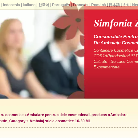
ا
|
Indonesia
|
Italiano
|
한국어
|
Português
|
Français
|
Română
|
日本語
|
हिन्दी
|
Ne
Simfonia 
Consumabile Pentru 
De Ambalaje Cosme
Containere Cosmetice Cu 
COSJARproducători Și Fu
Calitate | Borcane Cosm
Experimentate.
ntru cosmetice
»
Ambalare pentru sticle cosmetice
all-products »
Ambalare
ottle_Category »
Ambalaj sticle cosmetice 16-30 ML