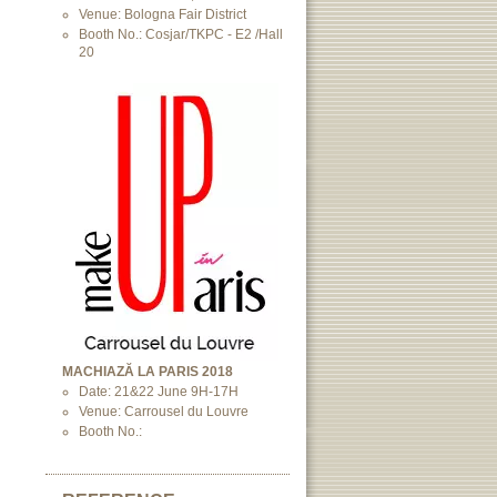
Venue: Bologna Fair District
Booth No.: Cosjar/TKPC - E2 /Hall
20
MACHIAZĂ LA PARIS 2018
Date: 21&22 June 9H-17H
Venue: Carrousel du Louvre
Booth No.: