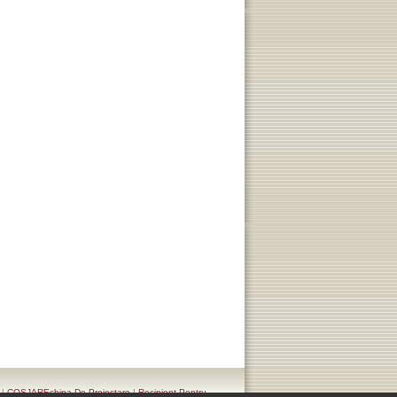
|
COSJAREchipa De Proiectare
|
Recipient Pentru