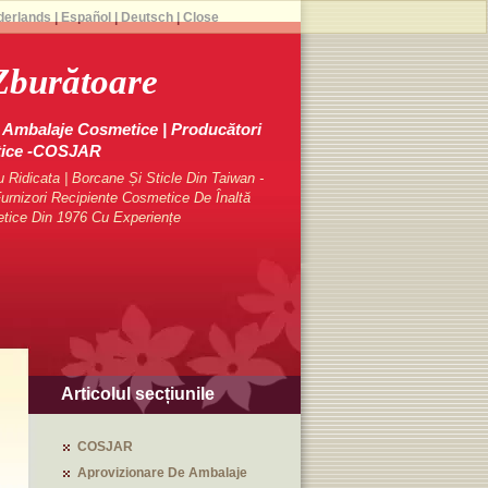
derlands
|
Español
|
Deutsch
|
Close
Zburătoare
Ambalaje Cosmetice | Producători
tice -COSJAR
Ridicata | Borcane Și Sticle Din Taiwan -
rnizori Recipiente Cosmetice De Înaltă
etice Din 1976 Cu Experiențe
Articolul secțiunile
COSJAR
Aprovizionare De Ambalaje