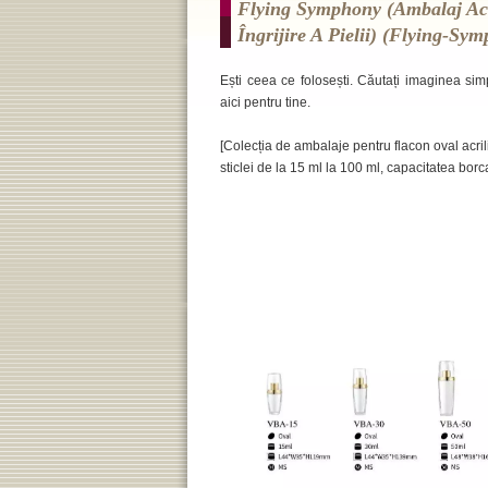
Flying Symphony (ambalaj Acr
Îngrijire A Pielii) (flying-Sy
Ești ceea ce folosești. Căutați imaginea sim
aici pentru tine.
[Colecția de ambalaje pentru flacon oval acri
sticlei de la 15 ml la 100 ml, capacitatea borc