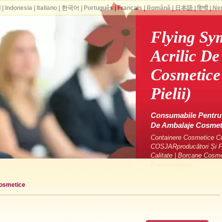
ا
|
Indonesia
|
Italiano
|
한국어
|
Português
|
Français
|
Română
|
日本語
|
हिन्दी
|
Ne
Flying Sy
Acrilic D
Cosmetice 
Pielii)
Consumabile Pentru 
De Ambalaje Cosme
Containere Cosmetice Cu 
COSJARproducători Și Fu
Calitate | Borcane Cosm
Experimentate.
cosmetice