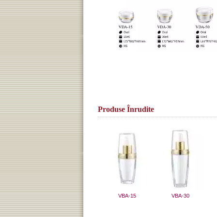
Produse Înrudite
VBA-15
VBA-30