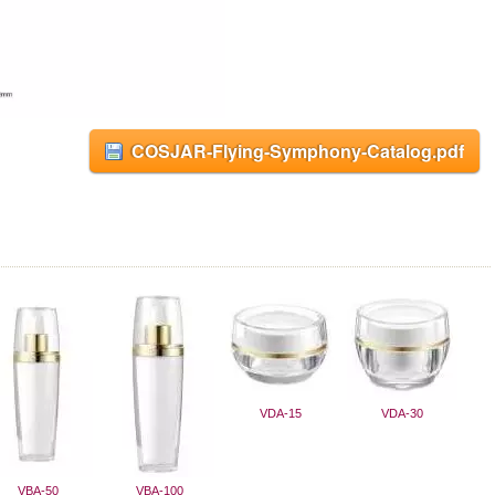
COSJAR-Flying-Symphony-Catalog.pdf
VDA-15
VDA-30
VBA-50
VBA-100