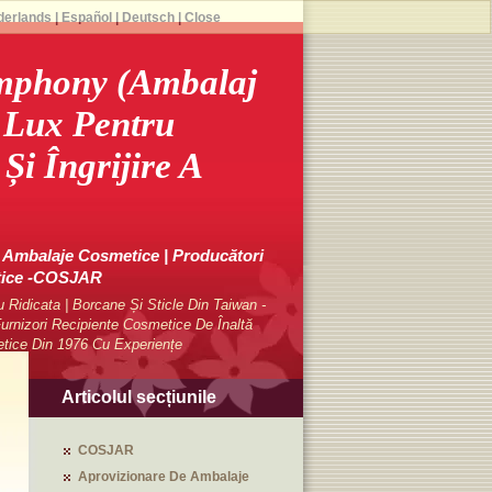
derlands
|
Español
|
Deutsch
|
Close
mphony (ambalaj
e Lux Pentru
Și Îngrijire A
Ambalaje Cosmetice | Producători
tice -COSJAR
Ridicata | Borcane Și Sticle Din Taiwan -
rnizori Recipiente Cosmetice De Înaltă
etice Din 1976 Cu Experiențe
Articolul secțiunile
COSJAR
Aprovizionare De Ambalaje