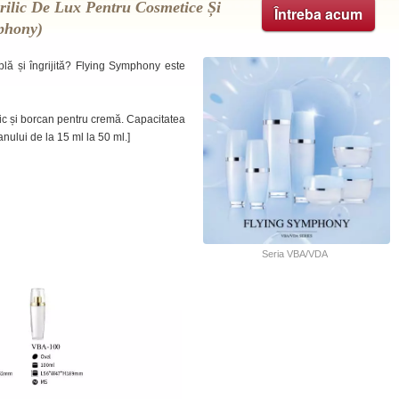
ilic De Lux Pentru Cosmetice Și
Întreba acum
mphony)
plă și îngrijită? Flying Symphony este
lic și borcan pentru cremă. Capacitatea
anului de la 15 ml la 50 ml.]
Seria VBA/VDA