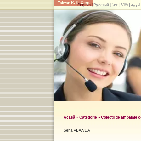
Taiwan K. K. Corp.
English
|
Русский
|
ไทย
|
Việt
|
لعربية
Acasă
»
Categorie
»
Colecții de ambalaje 
Seria VBA/VDA