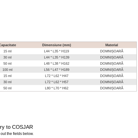
Capacitate
Dimensiune (mm)
Material
15 ml
L44 * L35 * H119
DOMNIȘOARĂ
30 ml
L44 * L35 * H139
DOMNIȘOARĂ
50 ml
L48 * L38 * H162
DOMNIȘOARĂ
100 ml
L56 * L47 * H189
DOMNIȘOARĂ
15 ml
L72 * L62 * H47
DOMNIȘOARĂ
30 ml
L72 * L62 * H57
DOMNIȘOARĂ
50 ml
L80 * L70 * H62
DOMNIȘOARĂ