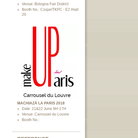
Venue: Bologna Fair District
Booth No.: Cosjar/TKPC - E2 /Hall
20
MACHIAZĂ LA PARIS 2018
Date: 21&22 June 9H-17H
Venue: Carrousel du Louvre
Booth No.: