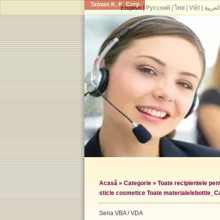
Taiwan K. K. Corp.
English
|
Русский
|
ไทย
|
Việt
|
لعربية
Acasă
»
Categorie
»
Toate recipientele pe
sticle cosmetice Toate materialele
bottle_C
Seria VBA / VDA