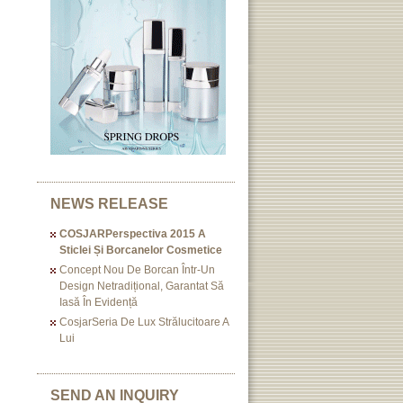
NEWS RELEASE
COSJARPerspectiva 2015 A
Sticlei Și Borcanelor Cosmetice
Concept Nou De Borcan Într-Un
Design Netradițional, Garantat Să
Iasă În Evidență
CosjarSeria De Lux Strălucitoare A
Lui
SEND AN INQUIRY