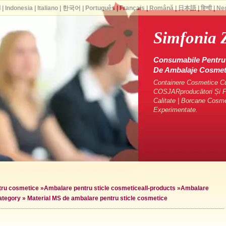
ا
|
Indonesia
|
Italiano
|
한국어
|
Português
|
Français
|
Română
|
日本語
|
हिन्दी
|
Ne
Simfonia 
Consumabile Pentru 
De Ambalaje Cosme
Containere Cosmetice Cu 
COSJARproducători Și Fu
Calitate | Borcane Cosm
Experimentate.
ntru cosmetice
»
Ambalare pentru sticle cosmetice
all-products »
Ambalare
ategory »
Material MS de ambalare pentru sticle cosmetice