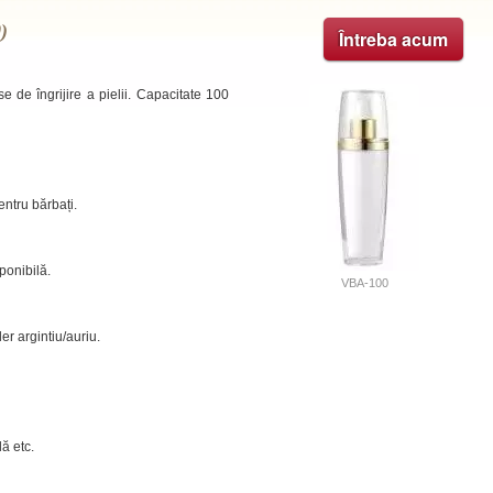
)
Întreba acum
e de îngrijire a pielii. Capacitate 100
entru bărbați.
ponibilă.
VBA-100
ler argintiu/auriu.
lă etc.