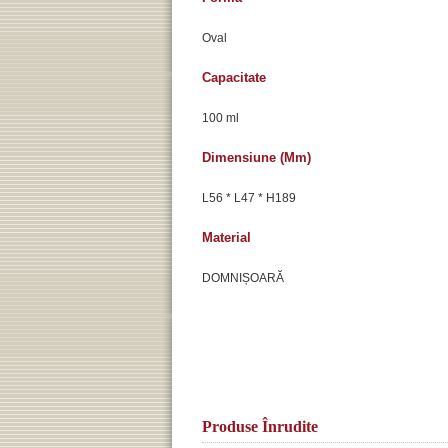
Oval
Capacitate
100 ml
Dimensiune (mm)
L56 * L47 * H189
Material
DOMNIȘOARĂ
Produse Înrudite