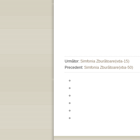
Următor:
Simfonia Zburătoare(vda-15)
Precedent:
Simfonia Zburătoare(vba-50)