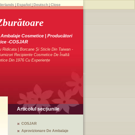
derlands
|
Español
|
Deutsch
|
Close
Zburătoare
Ambalaje Cosmetice | Producători
tice -COSJAR
Ridicata | Borcane Și Sticle Din Taiwan -
rnizori Recipiente Cosmetice De Înaltă
etice Din 1976 Cu Experiențe
Articolul secțiunile
COSJAR
Aprovizionare De Ambalaje