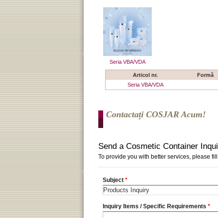
Seria VBA/VDA
Articol nr.
Formă
Seria VBA/VDA
Contactați COSJAR Acum!