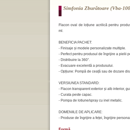
Simfonia Zburătoare (vba-100
Flacon oval de loțiune acrilică pentru produs
ml.
BENEFICIA PACHET:
- Finisaje și modele personalizate multiple.
- Perfect pentru produsul de îngrijire a pielii p
- Distribuire la 360°.
- Evacuare excelentă a produsului.
- Opțiune: Pompă de ceață sau de dozare dis
VERSIUNEA STANDARD:
- Flacon transparent exterior și alb interior, gu
- Curata peste capac.
- Pompa de lotiune/spray cu inel metalic.
DOMENIILE DE APLICARE:
- Produse de îngrijire a feței, îngrijire persona
Formă