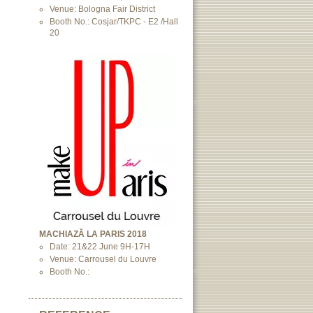
Venue: Bologna Fair District
Booth No.: Cosjar/TKPC - E2 /Hall
20
MACHIAZĂ LA PARIS 2018
Date: 21&22 June 9H-17H
Venue: Carrousel du Louvre
Booth No.: