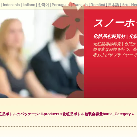
ا
|
Indonesia
|
Italiano
|
한국어
|
Português
|
Français
|
Română
|
日本語
|
हिन्दी
|
Ne
スノーホ
化粧品包装資材 | 化粧
化粧品容器卸売 | 台湾から
験豊富な経験を持つ、高
者およびサプライヤーで
粧品ボトルのパッケージ
all-products »
化粧品ボトル包装全容量
bottle_Category »