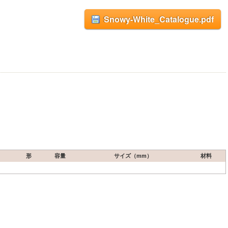
Snowy-White_Catalogue.pdf
形
容量
サイズ（mm）
材料