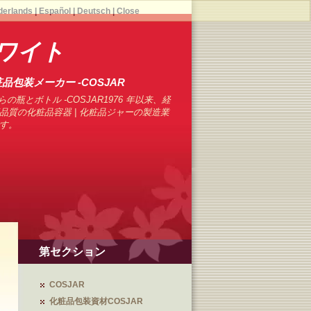
derlands
|
Español
|
Deutsch
|
Close
ワイト
品包装メーカー -COSJAR
の瓶とボトル -COSJAR1976 年以来、経
品質の化粧品容器 | 化粧品ジャーの製造業
す。
第セクション
COSJAR
化粧品包装資材COSJAR