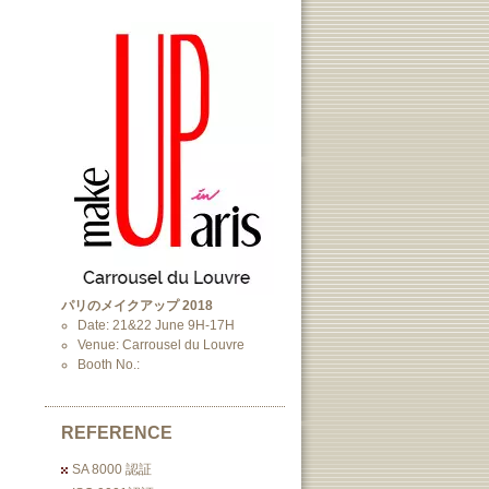
パリのメイクアップ 2018
Date: 21&22 June 9H-17H
Venue: Carrousel du Louvre
Booth No.:
REFERENCE
SA 8000 認証