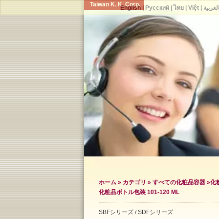
Taiwan K. K. Corp.
English
|
Русский
|
ไทย
|
Việt
|
لعربية
ホーム
»
カテゴリ
»
すべての化粧品容器
»
化
化粧品ボトル包装 101-120 ML
SBFシリーズ / SDFシリーズ