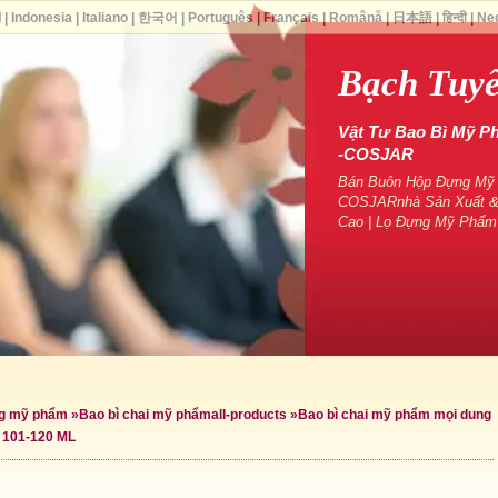
ا
|
Indonesia
|
Italiano
|
한국어
|
Português
|
Français
|
Română
|
日本語
|
हिन्दी
|
Ne
Bạch Tuyế
Vật Tư Bao Bì Mỹ P
-COSJAR
Bán Buôn Hộp Đựng Mỹ P
COSJARnhà Sản Xuất &
Cao | Lọ Đựng Mỹ Phẩm
ng mỹ phẩm
»
Bao bì chai mỹ phẩm
all-products »
Bao bì chai mỹ phẩm mọi dung
 101-120 ML