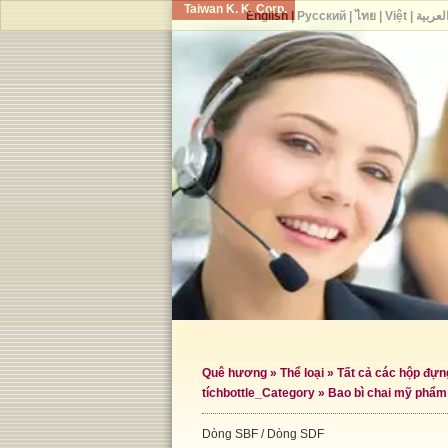
Taiwan K. K. Corp.
English
|
Русский
|
ไทย
|
Việt
|
لعربية
Quê hương
»
Thể loại
»
Tất cả các hộp đự
tích
bottle_Category »
Bao bì chai mỹ phẩm
Dòng SBF / Dòng SDF