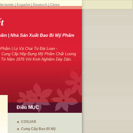
derlands
|
Español
|
Deutsch
|
Close
t
hẩm | Nhà Sản Xuất Bao Bì Mỹ Phẩm
hẩm | Lọ Và Chai Từ Đài Loan -
 Cung Cấp Hộp Đựng Mỹ Phẩm Chất Lượng
 Từ Năm 1976 Với Kinh Nghiệm Dày Dặn.
Điều MỤC
COSJAR
Cung Cấp Bao Bì Mỹ