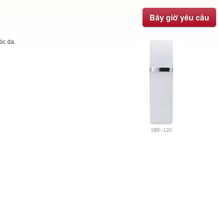
Bây giờ yêu cầu
óc da.
SBF-120