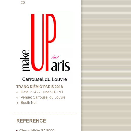
20
TRANG ĐIỂM Ở PARIS 2018
Date: 21&22 June 9H-17H
Venue: Carrousel du Louvre
Booth No.:
REFERENCE
Chứng Nhận SA 8000