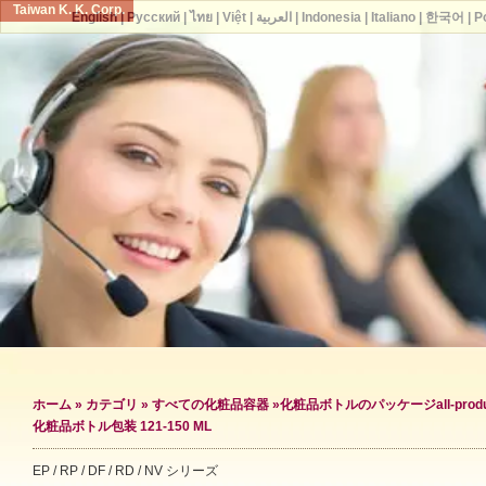
Taiwan K. K. Corp.
English
|
Русский
|
ไทย
|
Việt
|
العربية
|
Indonesia
|
Italiano
|
한국어
|
P
ホーム
»
カテゴリ
»
すべての化粧品容器
»
化粧品ボトルのパッケージ
all-prod
化粧品ボトル包装 121-150 ML
EP / RP / DF / RD / NV シリーズ