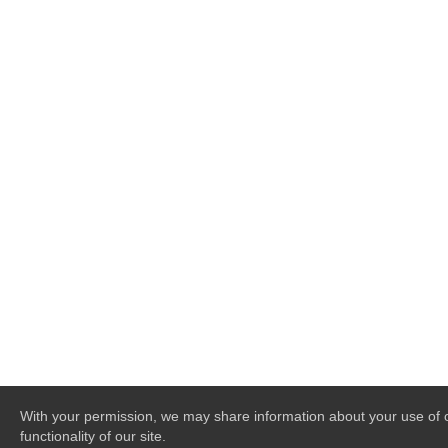
With your permission, we may share information about your use of ou
functionality of our site.