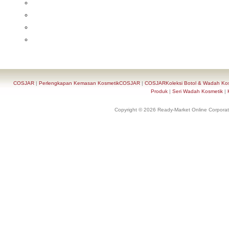
COSJAR
|
Perlengkapan Kemasan KosmetikCOSJAR
|
COSJARKoleksi Botol & Wadah Ko
Produk
|
Seri Wadah Kosmetik
|
Copyright © 2026 Ready-Market Online Corporat