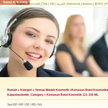
Taiwan K. K. Corp.
English
|
Русский
|
ไทย
|
Việt
|
العربية
|
Indonesia
|
Italiano
|
한국어
|
P
Rumah
»
Kategori
»
Semua Wadah Kosmetik
»
Kemasan Botol Kosmetik
a
Kapasitas
bottle_Category »
Kemasan Botol Kosmetik 121-150 ML
Seri EP / RP / DF / RD / NV