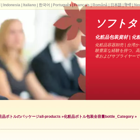
ا
|
Indonesia
|
Italiano
|
한국어
|
Português
|
Français
|
Română
|
日本語
|
हिन्दी
|
Ne
ソフトタ
化粧品包装資材 | 化粧
化粧品容器卸売 | 台湾から
験豊富な経験を持つ、高
者およびサプライヤーで
粧品ボトルのパッケージ
all-products »
化粧品ボトル包装全容量
bottle_Category »