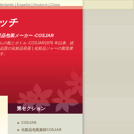
derlands
|
Español
|
Deutsch
|
Close
ッチ
品包装メーカー -COSJAR
の瓶とボトル -COSJAR1976 年以来、経
品質の化粧品容器 | 化粧品ジャーの製造業
す。
第セクション
COSJAR
化粧品包装資材COSJAR