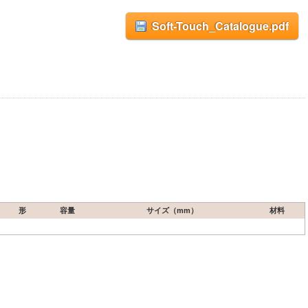
Soft-Touch_Catalogue.pdf
形
容量
サイズ（mm）
材料