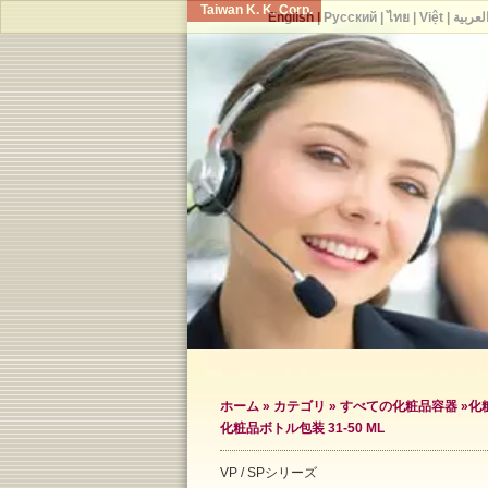
Taiwan K. K. Corp.
English
|
Русский
|
ไทย
|
Việt
|
لعربية
ホーム
»
カテゴリ
»
すべての化粧品容器
»
化
化粧品ボトル包装 31-50 ML
VP / SPシリーズ