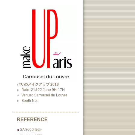
パリのメイクアップ 2018
Date: 21&22 June 9H-17H
Venue: Carrousel du Louvre
Booth No.:
REFERENCE
SA 8000 認証