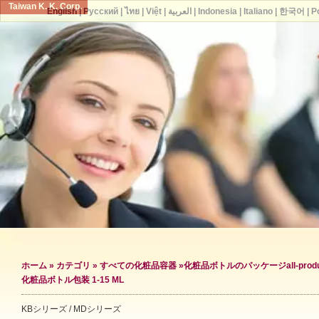
Taiwan K. K. Corp.
English
|
Русский
|
ไทย
|
Việt
|
العربية
|
Indonesia
|
Italiano
|
한국어
|
P
ホーム
»
カテゴリ
»
すべての化粧品容器
»
化粧品ボトルのパッケージ
all-prod
化粧品ボトル包装 1-15 ML
KBシリーズ / MDシリーズ