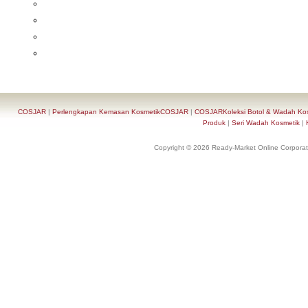
COSJAR
|
Perlengkapan Kemasan KosmetikCOSJAR
|
COSJARKoleksi Botol & Wadah Ko
Produk
|
Seri Wadah Kosmetik
|
Copyright © 2026 Ready-Market Online Corporat