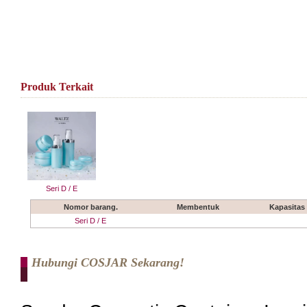
Produk Terkait
Seri D / E
Nomor barang.
Membentuk
Kapasitas
Seri D / E
Hubungi COSJAR Sekarang!