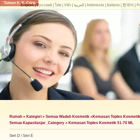
Taiwan K. K. Corp.
English
|
Русский
|
ไทย
|
Việt
|
العربية
|
Indonesia
|
Italiano
|
한국어
|
P
Rumah
»
Kategori
»
Semua Wadah Kosmetik
»
Kemasan Toples Kosmeti
Semua Kapasitas
jar_Category »
Kemasan Toples Kosmetik 51-70 ML
Seri D / Seri E