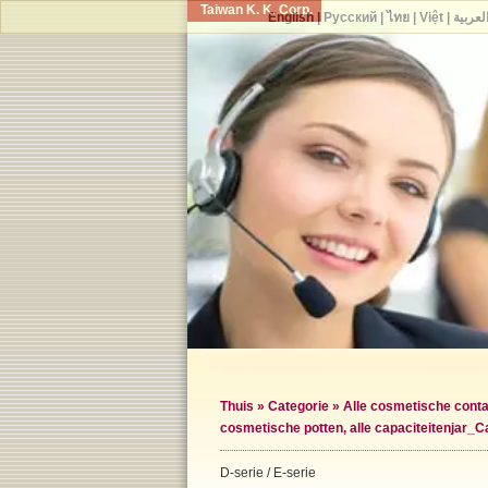
Taiwan K. K. Corp.
English
|
Русский
|
ไทย
|
Việt
|
لعربية
Thuis
»
Categorie
»
Alle cosmetische conta
cosmetische potten, alle capaciteiten
jar_C
D-serie / E-serie