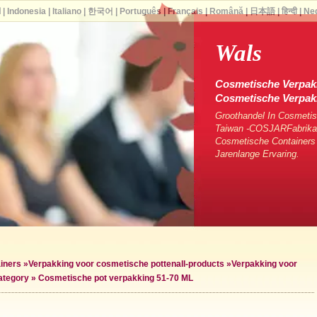
ا
|
Indonesia
|
Italiano
|
한국어
|
Português
|
Français
|
Română
|
日本語
|
हिन्दी
|
Ne
Wals
Cosmetische Verpakk
Cosmetische Verpa
Groothandel In Cosmetis
Taiwan -COSJARFabrikan
Cosmetische Containers
Jarenlange Ervaring.
iners
»
Verpakking voor cosmetische potten
all-products »
Verpakking voor
ategory »
Cosmetische pot verpakking 51-70 ML