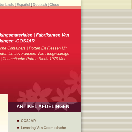
derlands
|
Español
|
Deutsch
|
Close
ingsmaterialen | Fabrikanten Van
kkingen -COSJAR
che Containers | Potten En Flessen Uit
ten En Leveranciers Van Hoogwaardige
 | Cosmetische Potten Sinds 1976 Met
ARTIKEL AFDELINGEN
COSJAR
Levering Van Cosmetische