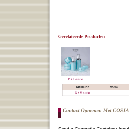
Gerelateerde Producten
D / E-serie
Artikelnr.
Vorm
D / E-serie
Contact Opnemen Met COSJ