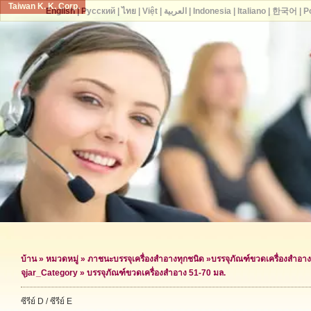
Taiwan K. K. Corp.
English
|
Русский
|
ไทย
|
Việt
|
العربية
|
Indonesia
|
Italiano
|
한국어
|
P
บ้าน
»
หมวดหมู่
»
ภาชนะบรรจุเครื่องสำอางทุกชนิด
»
บรรจุภัณฑ์ขวดเครื่องสำอาง
จุ
jar_Category »
บรรจุภัณฑ์ขวดเครื่องสำอาง 51-70 มล.
ซีรีย์ D / ซีรีย์ E