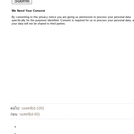
ต่อไป:
วอลทซ์(d-100)
ก่อน:
วอลทซ์(d-60)