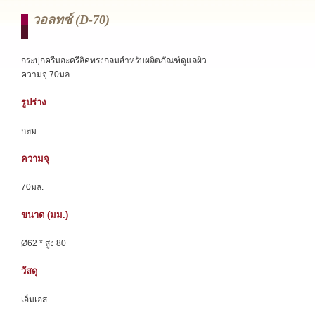
วอลทซ์ (d-70)
กระปุกครีมอะครีลิคทรงกลมสำหรับผลิตภัณฑ์ดูแลผิว
ความจุ 70มล.
รูปร่าง
กลม
ความจุ
70มล.
ขนาด (มม.)
Ø62 * สูง 80
วัสดุ
เอ็มเอส