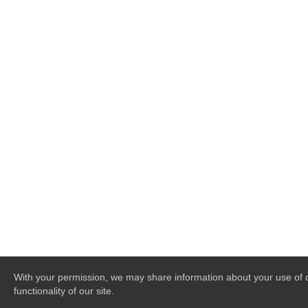
With your permission, we may share information about your use of ou
functionality of our site.