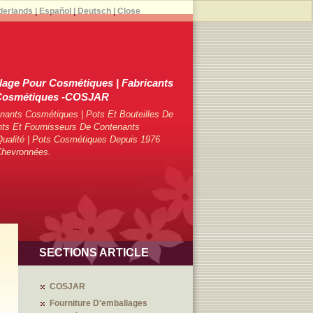
derlands
|
Español
|
Deutsch
|
Close
lage Pour Cosmétiques | Fabricants
 Cosmétiques -COSJAR
ants Cosmétiques | Pots Et Bouteilles De
ts Et Fournisseurs De Contenants
ualité | Pots Cosmétiques Depuis 1976
Chevronnées.
SECTIONS ARTICLE
COSJAR
Fourniture D'emballages