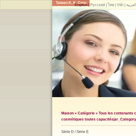
Taiwan K. K. Corp.
English
|
Русский
|
ไทย
|
Việt
|
لعربية
Maison
»
Catégorie
»
Tous les contenants
cosmétiques toutes capacités
jar_Categor
Série D / Série E