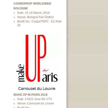
COSMOPROF WORLDWIDE
BOLOGNE
Date: 15-18 March, 2018
Venue: Bologna Fair District
Booth No.: Cosjar/TKPC - E2 /Hall
20
MAKE UP IN PARIS 2018
Date: 21&22 June 9H-17H
Venue: Carrousel du Louvre
Booth No.: