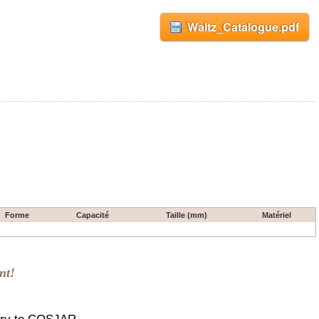
Waltz_Catalogue.pdf
Forme
Capacité
Taille (mm)
Matériel
nt!