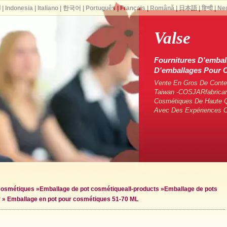
ا
|
Indonesia
|
Italiano
|
한국어
|
Português
|
Français
|
Română
|
日本語
|
हिन्दी
|
Ne
Valse
Fournitures D'embal
D'emballages Pour
Vente En Gros De Conten
Taiwan -COSJARfabrican
Cosmétiques De Haute Q
Avec Des Expériences 
 cosmétiques
»
Emballage de pot cosmétique
all-products »
Emballage de pots
y »
Emballage en pot pour cosmétiques 51-70 ML