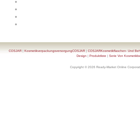
COSJAR
|
KosmetikverpackungsversorgungCOSJAR
|
COSJARKosmetikflaschen- Und Behä
Design
|
Produktliste
|
Serie Von Kosmetikb
Copyright © 2026 Ready-Market Online Corporat