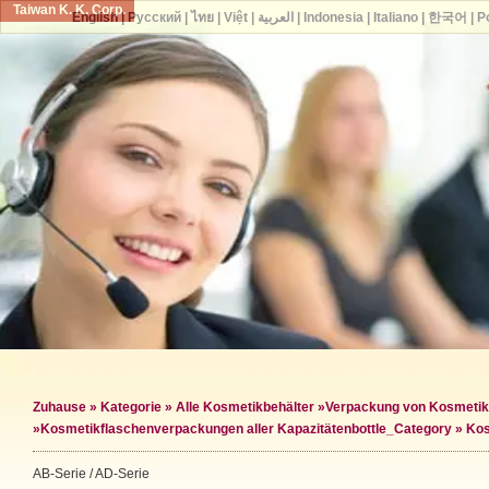
Taiwan K. K. Corp.
English
|
Русский
|
ไทย
|
Việt
|
العربية
|
Indonesia
|
Italiano
|
한국어
|
P
Zuhause
»
Kategorie
»
Alle Kosmetikbehälter
»
Verpackung von Kosmetik
»
Kosmetikflaschenverpackungen aller Kapazitäten
bottle_Category »
Kos
AB-Serie / AD-Serie