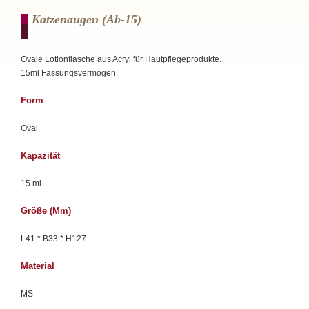
Katzenaugen (ab-15)
Ovale Lotionflasche aus Acryl für Hautpflegeprodukte.
15ml Fassungsvermögen.
Form
Oval
Kapazität
15 ml
Größe (mm)
L41 * B33 * H127
Material
MS