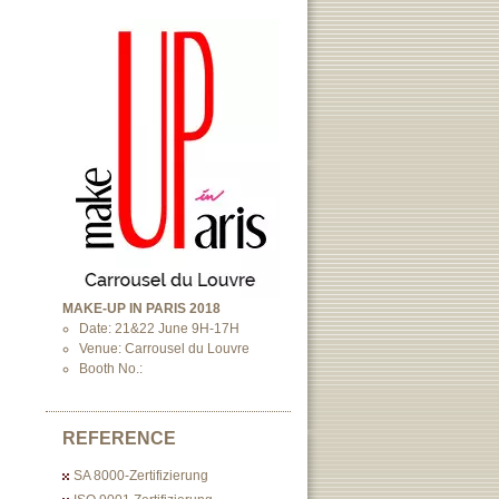
MAKE-UP IN PARIS 2018
Date: 21&22 June 9H-17H
Venue: Carrousel du Louvre
Booth No.:
REFERENCE
SA 8000-Zertifizierung