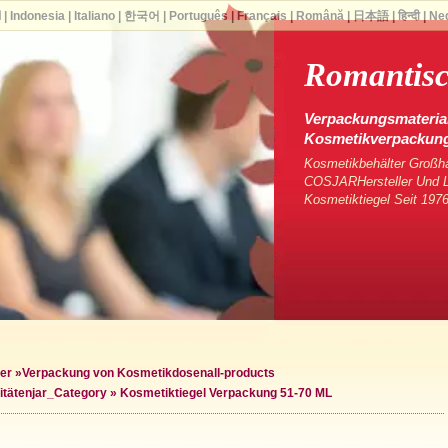
ا
|
Indonesia
|
Italiano
|
한국어
|
Português
|
Français
|
Română
|
日本語
|
हिन्दी
|
Ne
Romantisc
Verpackungsmaterial
Kosmetikverpackun
Kosmetikbehälter Großha
COSJARHersteller Und Li
Kosmetiktiegel Seit 1976
er
»
Verpackung von Kosmetikdosen
all-products
itäten
jar_Category »
Kosmetiktiegel Verpackung 51-70 ML