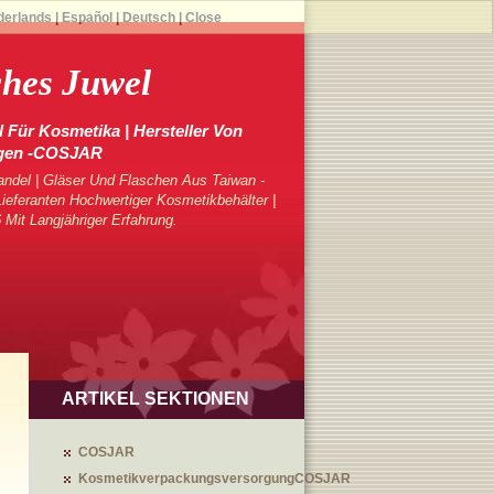
derlands
|
Español
|
Deutsch
|
Close
hes Juwel
 Für Kosmetika | Hersteller Von
gen -COSJAR
ndel | Gläser Und Flaschen Aus Taiwan -
eferanten Hochwertiger Kosmetikbehälter |
 Mit Langjähriger Erfahrung.
ARTIKEL SEKTIONEN
COSJAR
KosmetikverpackungsversorgungCOSJAR