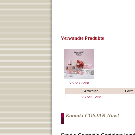
Verwandte Produkte
VB-/VD-Serie
Artikelnr.
Form
VB-/VD-Serie
Kontakt COSJAR Now!