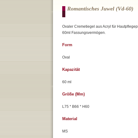
Romantisches Juwel (vd-60)
Ovaler Cremetiegel aus Acryl für Hautpflegep
60ml Fassungsvermögen.
Form
Oval
Kapazität
60 ml
Größe (mm)
L75 * B66 * H60
Material
MS