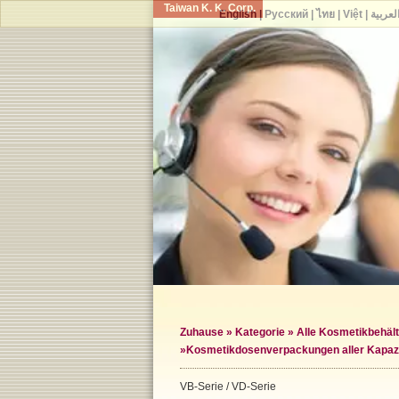
Taiwan K. K. Corp.
English
|
Русский
|
ไทย
|
Việt
|
لعربية
Zuhause
»
Kategorie
»
Alle Kosmetikbehält
»
Kosmetikdosenverpackungen aller Kapaz
VB-Serie / VD-Serie