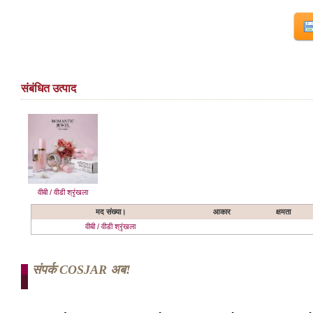
संबंधित उत्पाद
वीबी / वीडी श्रृंखला
मद संख्या।
आकार
क्षमता
वीबी / वीडी श्रृंखला
संपर्क COSJAR अब!