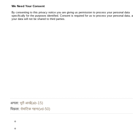
अगला:
भूरी आखें(ab-15)
पिछला:
रोमांटिक गहना(vd-50)