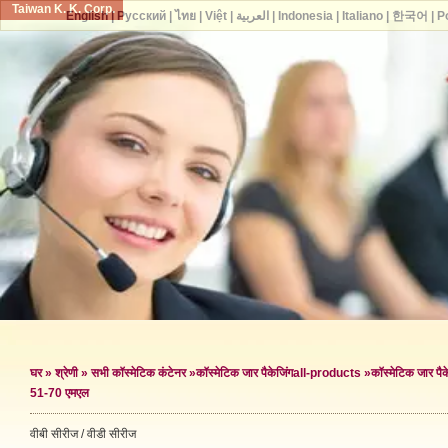
Taiwan K. K. Corp.
English
|
Русский
|
ไทย
|
Việt
|
العربية
|
Indonesia
|
Italiano
|
한국어
|
P
घर
»
श्रेणी
»
सभी कॉस्मेटिक कंटेनर
»
कॉस्मेटिक जार पैकेजिंग
all-products »
कॉस्मेटिक जार पैके
51-70 एमएल
वीबी सीरीज / वीडी सीरीज