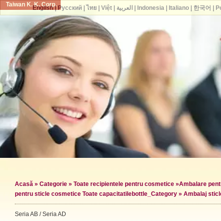
Taiwan K. K. Corp.
English
|
Русский
|
ไทย
|
Việt
|
العربية
|
Indonesia
|
Italiano
|
한국어
|
P
Acasă
»
Categorie
»
Toate recipientele pentru cosmetice
»
Ambalare pentr
pentru sticle cosmetice Toate capacitatile
bottle_Category »
Ambalaj stic
Seria AB / Seria AD