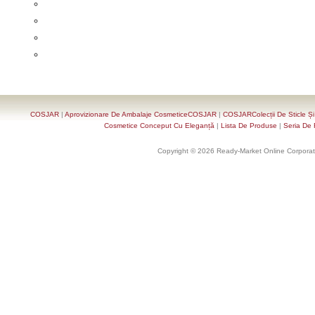
COSJAR
|
Aprovizionare De Ambalaje CosmeticeCOSJAR
|
COSJARColecții De Sticle Ș
Cosmetice Conceput Cu Eleganță
|
Lista De Produse
|
Seria De 
Copyright © 2026 Ready-Market Online Corporat