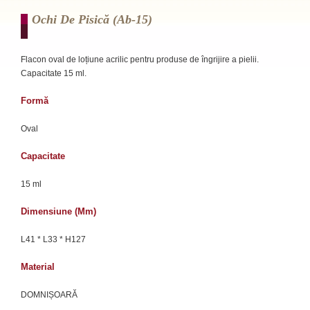
Ochi De Pisică (ab-15)
Flacon oval de loțiune acrilic pentru produse de îngrijire a pielii.
Capacitate 15 ml.
Formă
Oval
Capacitate
15 ml
Dimensiune (mm)
L41 * L33 * H127
Material
DOMNIȘOARĂ