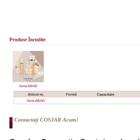
Produse Înrudite
Seria AB/AD
Articol nr.
Formă
Capacitate
Seria AB/AD
Contactați COSJAR Acum!