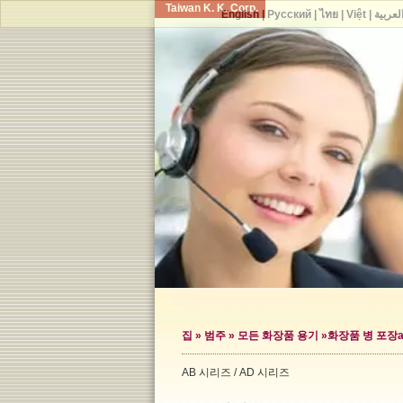
Taiwan K. K. Corp.
English
|
Русский
|
ไทย
|
Việt
|
لعربية
집
»
범주
»
모든 화장품 용기
»
화장품 병 포장
a
AB 시리즈 / AD 시리즈