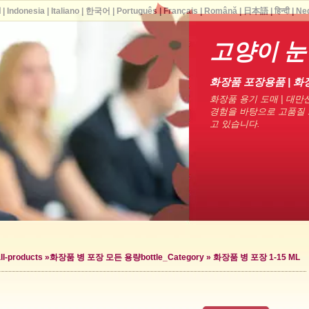
ا
|
Indonesia
|
Italiano
|
한국어
|
Português
|
Français
|
Română
|
日本語
|
हिन्दी
|
Ne
고양이 눈
화장품 포장용품 | 화
화장품 용기 도매 | 대만산
경험을 바탕으로 고품질 
고 있습니다.
ll-products »
화장품 병 포장 모든 용량
bottle_Category »
화장품 병 포장 1-15 ML