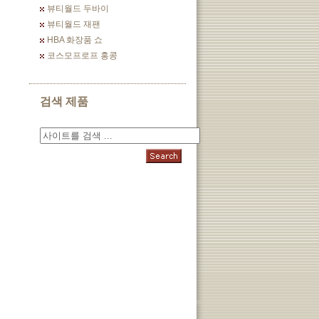
뷰티월드 두바이
뷰티월드 재팬
HBA 화장품 쇼
코스모프로프 홍콩
검색 제품