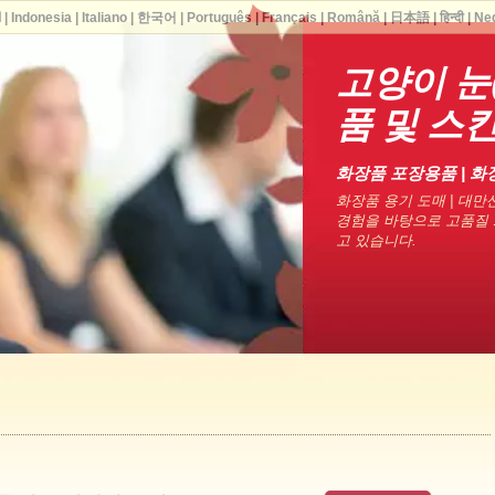
ا
|
Indonesia
|
Italiano
|
한국어
|
Português
|
Français
|
Română
|
日本語
|
हिन्दी
|
Ne
고양이 눈
품 및 스
화장품 포장용품 | 화
화장품 용기 도매 | 대만산
경험을 바탕으로 고품질 
고 있습니다.