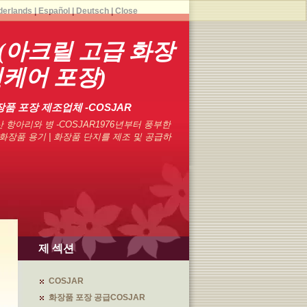
derlands
|
Español
|
Deutsch
|
Close
(아크릴 고급 화장
킨케어 포장)
장품 포장 제조업체 -COSJAR
 항아리와 병 -COSJAR1976년부터 풍부한
화장품 용기 | 화장품 단지를 제조 및 공급하
제 섹션
COSJAR
화장품 포장 공급COSJAR