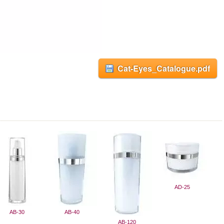
Cat-Eyes_Catalogue.pdf
AD-25
AB-30
AB-40
AB-120