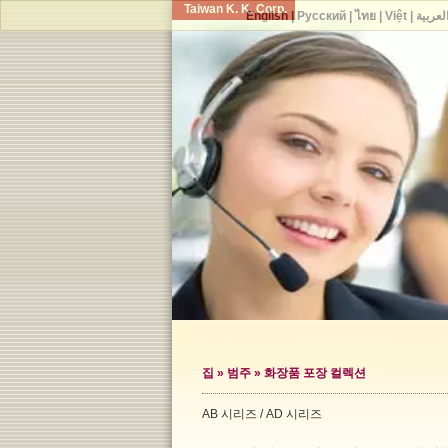
Taiwan K. K. Corp.
English
|
Русский
|
ไทย
|
Việt
|
لعربية
집
»
범주
»
화장품 포장 컬렉션
AB 시리즈 / AD 시리즈