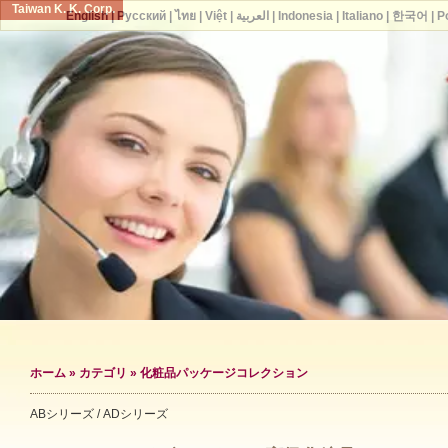
Taiwan K. K. Corp.
English
|
Русский
|
ไทย
|
Việt
|
العربية
|
Indonesia
|
Italiano
|
한국어
|
P
ホーム
»
カテゴリ
»
化粧品パッケージコレクション
ABシリーズ / ADシリーズ