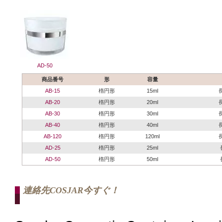
AD-50
商品番号
形
容量
AB-15
楕円形
15ml
長
AB-20
楕円形
20ml
長
AB-30
楕円形
30ml
長
AB-40
楕円形
40ml
長
AB-120
楕円形
120ml
長
AD-25
楕円形
25ml
AD-50
楕円形
50ml
連絡先COSJAR今すぐ！