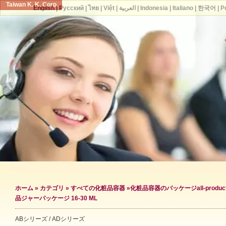
Taiwan K. K. Corp.
English
|
Русский
|
ไทย
|
Việt
|
العربية
|
Indonesia
|
Italiano
|
한국어
|
P
ホーム
»
カテゴリ
»
すべての化粧品容器
»
化粧品容器のパッケージ
all-produc
品ジャーパッケージ 16-30 ML
ABシリーズ / ADシリーズ