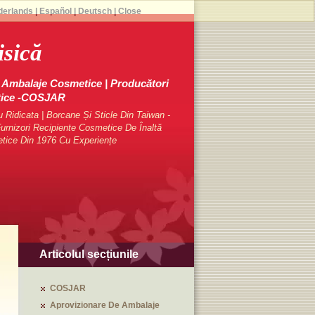
derlands
|
Español
|
Deutsch
|
Close
isică
Ambalaje Cosmetice | Producători
tice -COSJAR
Ridicata | Borcane Și Sticle Din Taiwan -
rnizori Recipiente Cosmetice De Înaltă
etice Din 1976 Cu Experiențe
Articolul secțiunile
COSJAR
Aprovizionare De Ambalaje