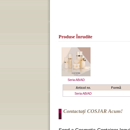
Produse Înrudite
Seria AB/AD
Articol nr.
Formă
Seria AB/AD
Contactați COSJAR Acum!