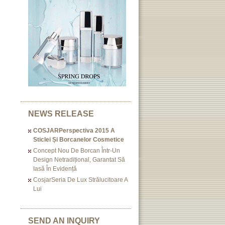
NEWS RELEASE
COSJARPerspectiva 2015 A
Sticlei Și Borcanelor Cosmetice
Concept Nou De Borcan Într-Un
Design Netradițional, Garantat Să
Iasă În Evidență
CosjarSeria De Lux Strălucitoare A
Lui
SEND AN INQUIRY