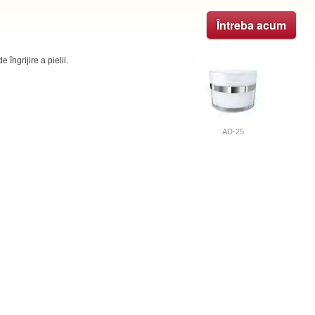
Întreba acum
îngrijire a pielii.
AD-25