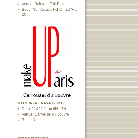
Venue: Bologna Fair District
Booth No.: Cosjar/TKPC - E2 /Hall
20
MACHIAZĂ LA PARIS 2018
Date: 21&22 June 9H-17H
Venue: Carrousel du Louvre
Booth No.: