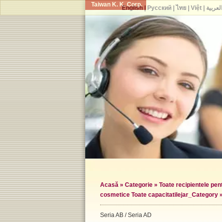
Taiwan K. K. Corp.
English
|
Русский
|
ไทย
|
Việt
|
لعربية
Acasă
»
Categorie
»
Toate recipientele pe
cosmetice Toate capacitatile
jar_Category 
Seria AB / Seria AD