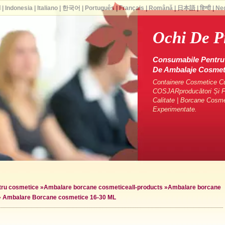
ا
|
Indonesia
|
Italiano
|
한국어
|
Português
|
Français
|
Română
|
日本語
|
हिन्दी
|
Ne
Ochi De P
Consumabile Pentru 
De Ambalaje Cosme
Containere Cosmetice Cu 
COSJARproducători Și Fu
Calitate | Borcane Cosm
Experimentate.
ntru cosmetice
»
Ambalare borcane cosmetice
all-products »
Ambalare borcane
»
Ambalare Borcane cosmetice 16-30 ML