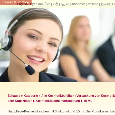
Taiwan K. K. Corp.
English
|
Русский
|
ไทย
|
Việt
|
العربية
|
Indonesia
|
Italiano
|
한국어
|
P
Zuhause
»
Kategorie
»
Alle Kosmetikbehälter
»
Verpackung von Kosmetik
aller Kapazitäten
» Kosmetikflaschenverpackung 1-15 ML
Hautpflege-Kosmetikflaschen mit 3 ml, 5 ml und 15 ml. Die Produkte mit kl