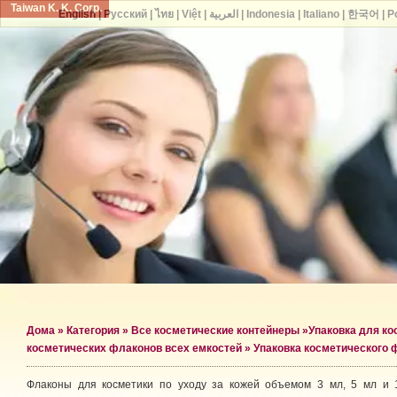
Taiwan K. K. Corp.
English
|
Русский
|
ไทย
|
Việt
|
العربية
|
Indonesia
|
Italiano
|
한국어
|
P
Дома
»
Категория
»
Все косметические контейнеры
»
Упаковка для к
косметических флаконов всех емкостей
» Упаковка косметического 
Флаконы для косметики по уходу за кожей объемом 3 мл, 5 мл и 