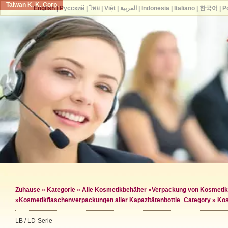
Taiwan K. K. Corp.
English
|
Русский
|
ไทย
|
Việt
|
العربية
|
Indonesia
|
Italiano
|
한국어
|
P
Zuhause
»
Kategorie
»
Alle Kosmetikbehälter
»
Verpackung von Kosmetik
»
Kosmetikflaschenverpackungen aller Kapazitäten
bottle_Category »
Kos
LB / LD-Serie