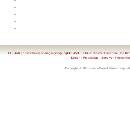
COSJAR
|
KosmetikverpackungsversorgungCOSJAR
|
COSJARKosmetikflaschen- Und Behä
Design
|
Produktliste
|
Serie Von Kosmetikb
Copyright © 2026 Ready-Market Online Corporat