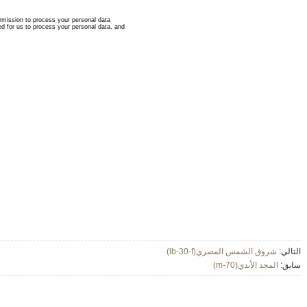
التالي:
شروق الشمس المصري(lb-30-f)
سابق:
المجد الأبدي(m-70)