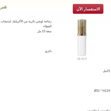
شروق
الاستفسار الآن
زجاجة لوشن دائرية من الأكريليك لمنتجات 
الغطاء.
سعة 15 مل.
دائري
LB-15-F
15مل
Ø31 * H124
ماجستير / ماجستير