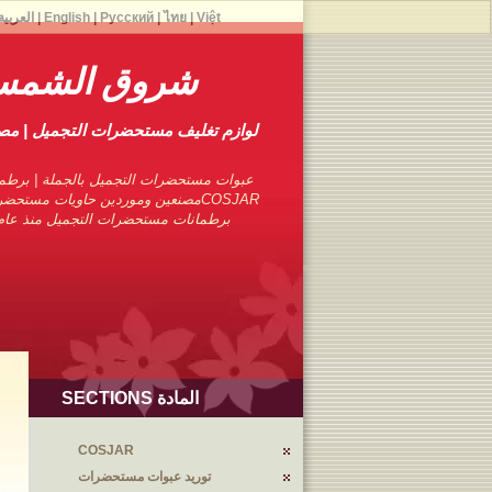
Việt
|
ไทย
|
Русский
|
English
|
العربية
شروق الشمس
لوازم تغليف مستحضرات التجميل | م
عبوات مستحضرات التجميل بالجملة | برطما
COSJARمصنعين وموردين حاويات مستحضر
برطمانات مستحضرات التجميل منذ عام 1976 مع تجارب متمرس
المادة SECTIONS
COSJAR
توريد عبوات مستحضرات