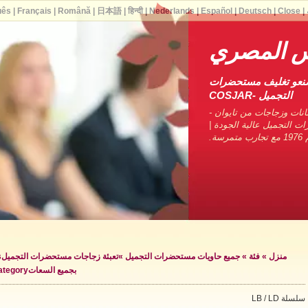
uês
|
Français
|
Română
|
日本語
|
हिन्दी
|
Nederlands
|
Español
|
Deutsch
|
Close
|
 المصري
صنعو تغليف مستحضرات
التجميل -COSJAR
نات وزجاجات من تايوان -
ات التجميل عالية الجودة |
ة.
منزل
»
فئة
»
جميع حاويات مستحضرات التجميل
»
تعبئة زجاجات مستحضرات التجميل
»
بجميع السعات
tegory »
سلسلة LB / LD