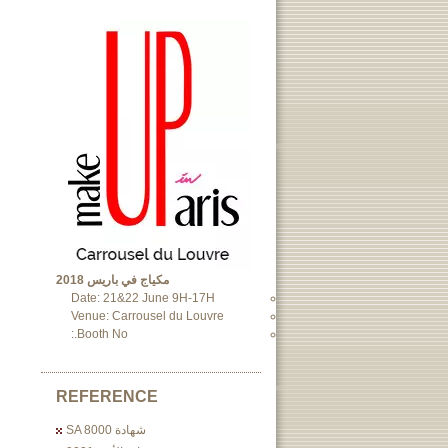
مكياج في باريس 2018
Date: 21&22 June 9H-17H
Venue: Carrousel du Louvre
Booth No.:
REFERENCE
شهادة SA 8000