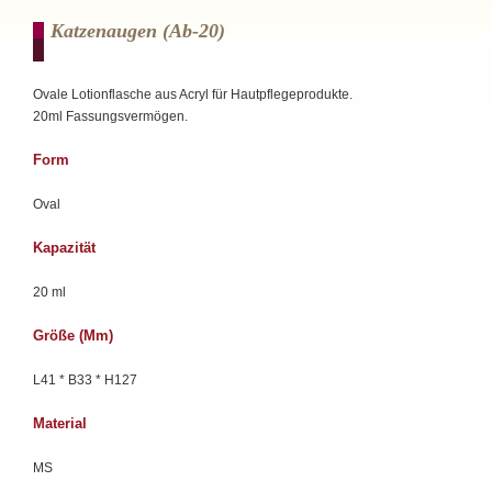
Katzenaugen (ab-20)
Ovale Lotionflasche aus Acryl für Hautpflegeprodukte.
20ml Fassungsvermögen.
Form
Oval
Kapazität
20 ml
Größe (mm)
L41 * B33 * H127
Material
MS