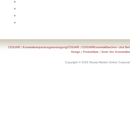
COSJAR
|
KosmetikverpackungsversorgungCOSJAR
|
COSJARKosmetikflaschen- Und Behä
Design
|
Produktliste
|
Serie Von Kosmetikb
Copyright © 2026 Ready-Market Online Corporat