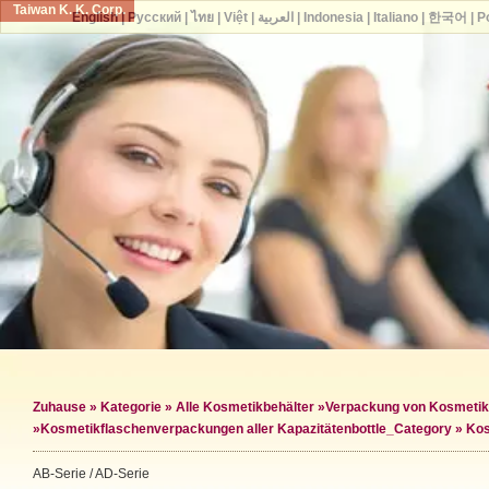
Taiwan K. K. Corp.
English
|
Русский
|
ไทย
|
Việt
|
العربية
|
Indonesia
|
Italiano
|
한국어
|
P
Zuhause
»
Kategorie
»
Alle Kosmetikbehälter
»
Verpackung von Kosmetik
»
Kosmetikflaschenverpackungen aller Kapazitäten
bottle_Category »
Kos
AB-Serie / AD-Serie