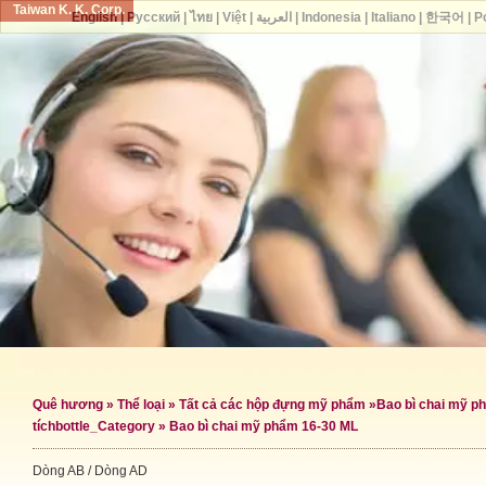
Taiwan K. K. Corp.
English
|
Русский
|
ไทย
|
Việt
|
العربية
|
Indonesia
|
Italiano
|
한국어
|
P
Quê hương
»
Thể loại
»
Tất cả các hộp đựng mỹ phẩm
»
Bao bì chai mỹ p
tích
bottle_Category »
Bao bì chai mỹ phẩm 16-30 ML
Dòng AB / Dòng AD