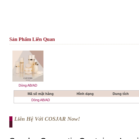
Sản Phẩm Liên Quan
Dòng AB/AD
Mã số mặt hàng
Hình dạng
Dung tích
Dòng AB/AD
Liên Hệ Với COSJAR Now!