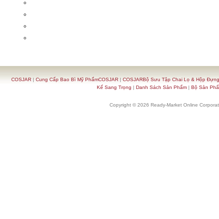
COSJAR
|
Cung Cấp Bao Bì Mỹ PhẩmCOSJAR
|
COSJARBộ Sưu Tập Chai Lọ & Hộp Đựn
Kế Sang Trọng
|
Danh Sách Sản Phẩm
|
Bộ Sản Ph
Copyright © 2026 Ready-Market Online Corporat