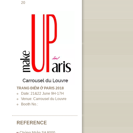
20
TRANG ĐIỂM Ở PARIS 2018
Date: 21&22 June 9H-17H
Venue: Carrousel du Louvre
Booth No.:
REFERENCE
Chứng Nhận SA 8000