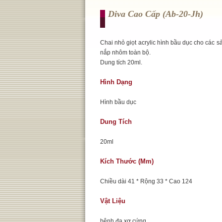
Diva Cao Cấp (ab-20-Jh)
Chai nhỏ giọt acrylic hình bầu dục cho các 
nắp nhôm toàn bộ.
Dung tích 20ml.
Hình Dạng
Hình bầu dục
Dung Tích
20ml
Kích Thước (mm)
Chiều dài 41 * Rộng 33 * Cao 124
Vật Liệu
bệnh đa xơ cứng