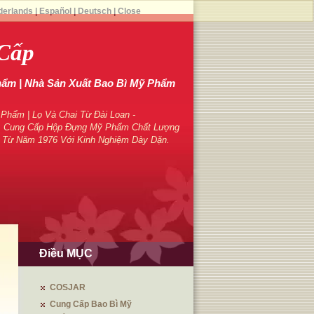
derlands
|
Español
|
Deutsch
|
Close
 Cấp
hẩm | Nhà Sản Xuất Bao Bì Mỹ Phẩm
hẩm | Lọ Và Chai Từ Đài Loan -
 Cung Cấp Hộp Đựng Mỹ Phẩm Chất Lượng
 Từ Năm 1976 Với Kinh Nghiệm Dày Dặn.
Điều MỤC
COSJAR
Cung Cấp Bao Bì Mỹ