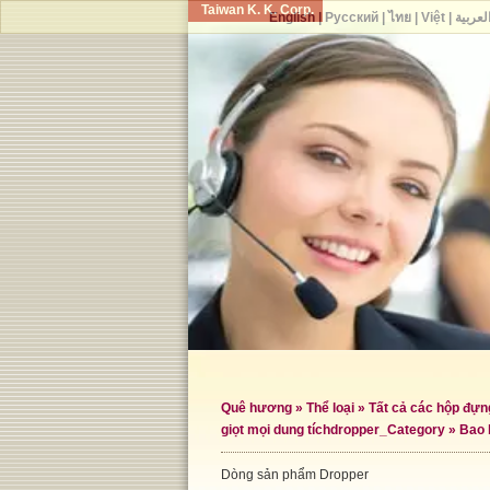
Taiwan K. K. Corp.
English
|
Русский
|
ไทย
|
Việt
|
لعربية
Quê hương
»
Thể loại
»
Tất cả các hộp đự
giọt mọi dung tích
dropper_Category »
Bao 
Dòng sản phẩm Dropper