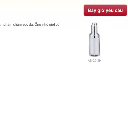
Bây giờ yêu cầu
sản phẩm chăm sóc da. Ống nhỏ giọt có
AB-20-JH