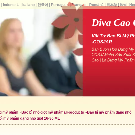
ا
|
Indonesia
|
Italiano
|
한국어
|
Português
|
Français
|
Română
|
日本語
|
हिन्दी
|
Ne
Diva Cao
Vật Tư Bao Bì Mỹ P
-COSJAR
Bán Buôn Hộp Đựng Mỹ P
COSJARnhà Sản Xuất &
Cao | Lọ Đựng Mỹ Phẩm
ng mỹ phẩm
»
Bao bì nhỏ giọt mỹ phẩm
all-products »
Bao bì mỹ phẩm dạng nhỏ
bì mỹ phẩm dạng nhỏ giọt 16-30 ML