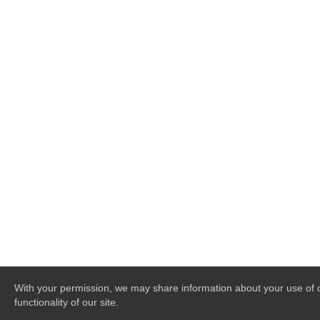
With your permission, we may share information about your use of ou
functionality of our site.