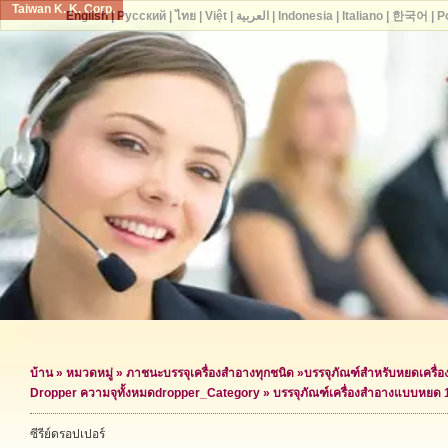
Taiwan K. K. Corp.
English
|
Русский
|
ไทย
|
Việt
|
العربية
|
Indonesia
|
Italiano
|
한국어
|
P
บ้าน
»
หมวดหมู่
»
ภาชนะบรรจุเครื่องสำอางทุกชนิด
»
บรรจุภัณฑ์สำหรับหยดเครื่
Dropper ความจุทั้งหมด
dropper_Category »
บรรจุภัณฑ์เครื่องสำอางแบบหยด 
ซีรีย์ดรอปเปอร์