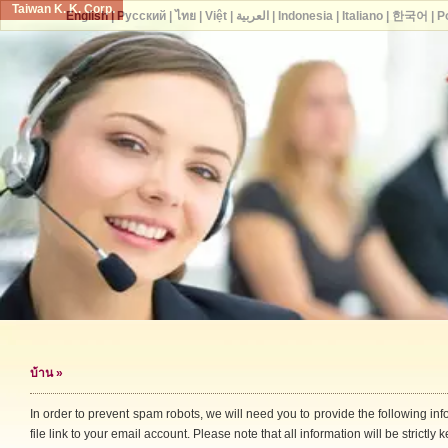
Taiwan K. K. Corp.
English
|
Русский
|
ไทย
|
Việt
|
العربية
|
Indonesia
|
Italiano
|
한국어
|
P
บ้าน
»
In order to prevent spam robots, we will need you to provide the following i
file link to your email account. Please note that all information will be strictly k