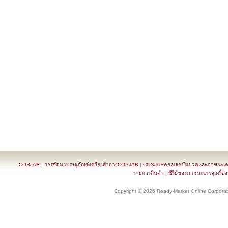
COSJAR
|
การจัดหาบรรจุภัณฑ์เครื่องสำอางCOSJAR
|
COSJARคอลเลกชั่นขวดและภาชนะเครื
รายการสินค้า
|
ซีรีย์ของภาชนะบรรจุเครื่อ
Copyright © 2026 Ready-Market Online Corporat