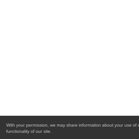
With your permission, we may share information about your use of ou
functionality of our site.