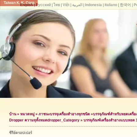
Taiwan K. K. Corp.
English
|
Русский
|
ไทย
|
Việt
|
العربية
|
Indonesia
|
Italiano
|
한국어
|
P
บ้าน
»
หมวดหมู่
»
ภาชนะบรรจุเครื่องสำอางทุกชนิด
»
บรรจุภัณฑ์สำหรับหยดเครื่
Dropper ความจุทั้งหมด
dropper_Category »
บรรจุภัณฑ์เครื่องสำอางแบบหยด 
ซีรีย์ดรอปเปอร์