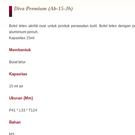
Diva Premium (ab-15-Jh)
Botol tetes akrilik oval untuk produk perawatan kulit. Botol tetes dengan 
aluminium penuh.
Kapasitas 15ml.
Membentuk
Bulat telur
Kapasitas
15 ml air
Ukuran (mm)
P41 * L33 * T124
Bahan
MS