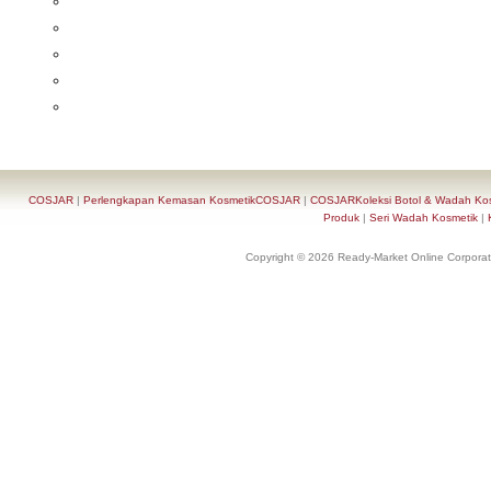
COSJAR
|
Perlengkapan Kemasan KosmetikCOSJAR
|
COSJARKoleksi Botol & Wadah Ko
Produk
|
Seri Wadah Kosmetik
|
Copyright © 2026 Ready-Market Online Corporat