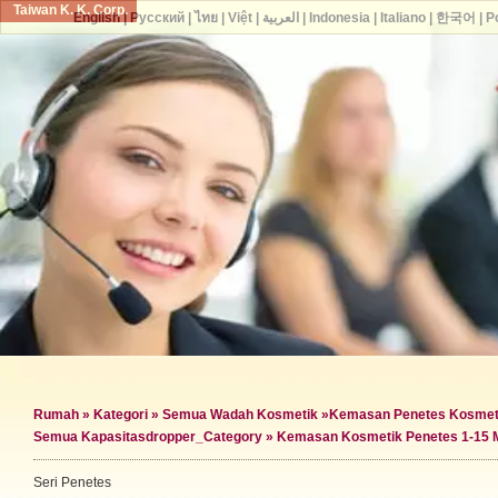
Taiwan K. K. Corp.
English
|
Русский
|
ไทย
|
Việt
|
العربية
|
Indonesia
|
Italiano
|
한국어
|
P
Rumah
»
Kategori
»
Semua Wadah Kosmetik
»
Kemasan Penetes Kosmet
Semua Kapasitas
dropper_Category »
Kemasan Kosmetik Penetes 1-15 
Seri Penetes