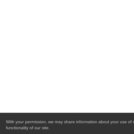
With your permission, we may share information about your use of ou
functionality of our site.