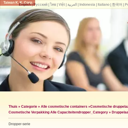
Taiwan K. K. Corp.
English
|
Русский
|
ไทย
|
Việt
|
العربية
|
Indonesia
|
Italiano
|
한국어
|
P
Thuis
»
Categorie
»
Alle cosmetische containers
»
Cosmetische druppela
Cosmetische Verpakking Alle Capaciteiten
dropper_Category »
Druppelaa
Dropper-serie