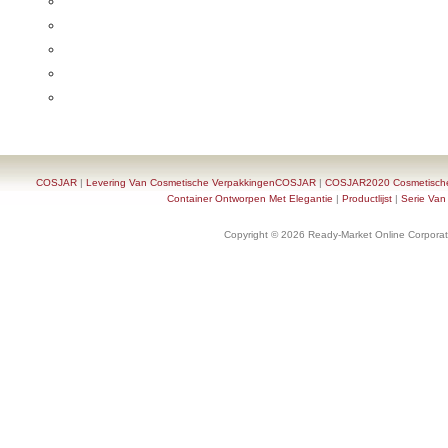
COSJAR
|
Levering Van Cosmetische VerpakkingenCOSJAR
|
COSJAR2020 Cosmetische F
Container Ontworpen Met Elegantie
|
Productlijst
|
Serie Van
Copyright © 2026 Ready-Market Online Corporat