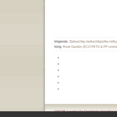
Volgende:
Zijdeachtig melkachtig(silky-milky
Vorig:
Rose Garden (ECO PETG & PP cosmeti
COSJAR
|
Levering Van Cosmetische Verpakking
Container Ontworpen M