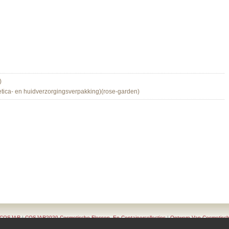
)
ca- en huidverzorgingsverpakking)(rose-garden)
enCOSJAR
|
COSJAR2020 Cosmetische Flessen- En Containercollecties
|
Ontwerp Van Cosmetisch
et Elegantie
|
Productlijst
|
Serie Van Cosmetische Containers
|
ContactCOSJAR
|
TAIWAN K.K.- 