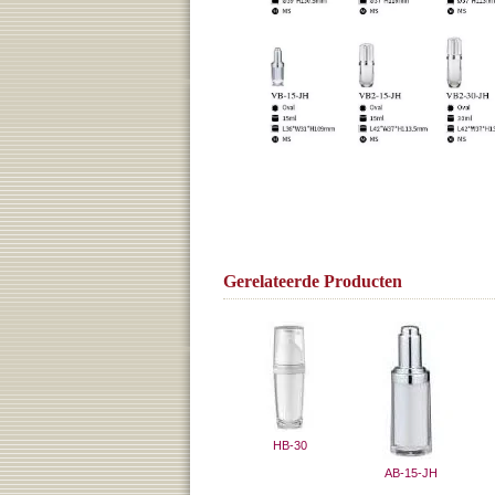
Gerelateerde Producten
HB-30
AB-15-JH