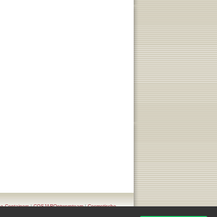
e Containers
|
COSJAROntwerpteam
|
Cosmetische
COSJAR. Privacy Policy