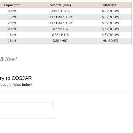
Capaciteit
Grootte (mm)
Materiaal
30 ml
Ø39 * H130.5
MEVROUW
15 ml
L41 * B33 * H124
MEVROUW
20 ml
L41 * B33 * H124
MEVROUW
30 ml
Ø37*H113
MEVROUW
15 ml
Ø35 * H115
MEVROUW
15 ml
Ø26 * H97
HUISDIER
AR Now!