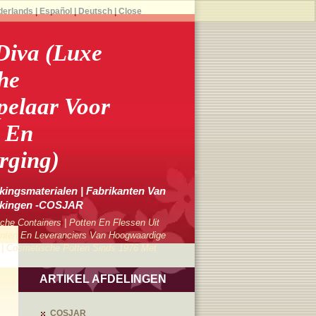
derlands
|
Español
|
Deutsch
|
Close
Diva (luxe
he
pelaar Voor
 En
rging)
ingsmaterialen | Fabrikanten Van
kkingen -COSJAR
che Containers | Potten En Flessen Uit
ten En Leveranciers Van Hoogwaardige
 | Cosmetische Potten Sinds 1976 Met
ARTIKEL AFDELINGEN
COSJAR