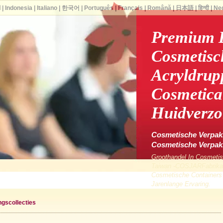
ا
|
Indonesia
|
Italiano
|
한국어
|
Português
|
Français
|
Română
|
日本語
|
हिन्दी
|
Ne
Premium 
Cosmetisc
Acryldrup
Cosmetica
Huidverzo
Cosmetische Verpakk
Cosmetische Verpa
Groothandel In Cosmetis
Taiwan -COSJARFabrikan
Cosmetische Containers
Jarenlange Ervaring.
gscollecties