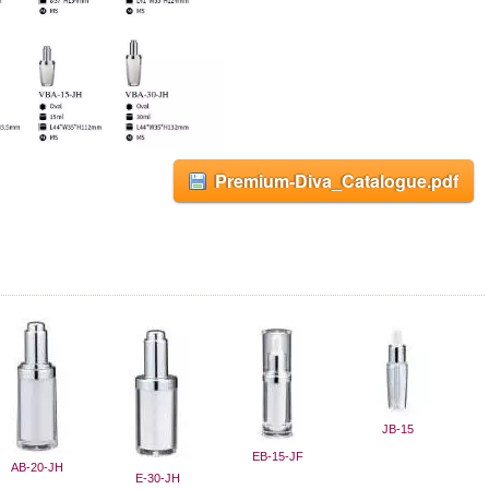
Premium-Diva_Catalogue.pdf
JB-15
EB-15-JF
AB-20-JH
E-30-JH