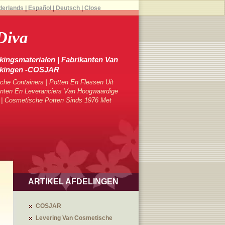
derlands
|
Español
|
Deutsch
|
Close
Diva
ingsmaterialen | Fabrikanten Van
kkingen -COSJAR
che Containers | Potten En Flessen Uit
ten En Leveranciers Van Hoogwaardige
 | Cosmetische Potten Sinds 1976 Met
ARTIKEL AFDELINGEN
COSJAR
Levering Van Cosmetische