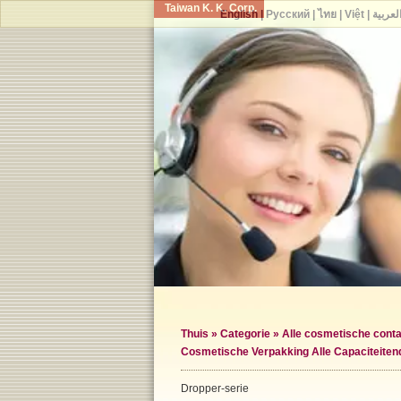
Taiwan K. K. Corp.
English
|
Русский
|
ไทย
|
Việt
|
لعربية
Thuis
»
Categorie
»
Alle cosmetische conta
Cosmetische Verpakking Alle Capaciteiten
Dropper-serie