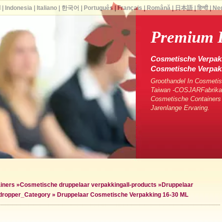
ا
|
Indonesia
|
Italiano
|
한국어
|
Português
|
Français
|
Română
|
日本語
|
हिन्दी
|
Ne
Premium 
Cosmetische Verpakk
Cosmetische Verpa
Groothandel In Cosmetis
Taiwan -COSJARFabrikan
Cosmetische Containers
Jarenlange Ervaring.
iners
»
Cosmetische druppelaar verpakking
all-products »
Druppelaar
dropper_Category »
Druppelaar Cosmetische Verpakking 16-30 ML