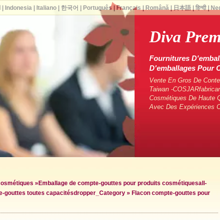
ا
|
Indonesia
|
Italiano
|
한국어
|
Português
|
Français
|
Română
|
日本語
|
हिन्दी
|
Ne
Diva Pre
Fournitures D'embal
D'emballages Pour
Vente En Gros De Conten
Taiwan -COSJARfabrican
Cosmétiques De Haute Q
Avec Des Expériences 
 cosmétiques
»
Emballage de compte-gouttes pour produits cosmétiques
all-
-gouttes toutes capacités
dropper_Category »
Flacon compte-gouttes pour