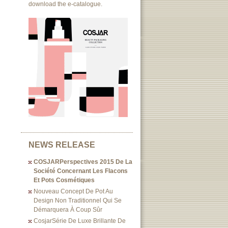
download the e-catalogue.
NEWS RELEASE
COSJARPerspectives 2015 De La
Société Concernant Les Flacons
Et Pots Cosmétiques
Nouveau Concept De Pot Au
Design Non Traditionnel Qui Se
Démarquera À Coup Sûr
CosjarSérie De Luxe Brillante De