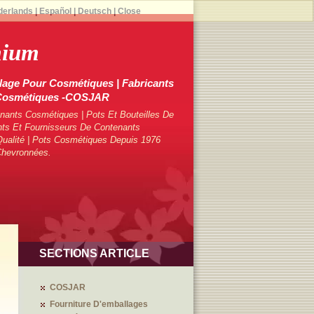
derlands
|
Español
|
Deutsch
|
Close
mium
lage Pour Cosmétiques | Fabricants
 Cosmétiques -COSJAR
ants Cosmétiques | Pots Et Bouteilles De
ts Et Fournisseurs De Contenants
ualité | Pots Cosmétiques Depuis 1976
Chevronnées.
SECTIONS ARTICLE
COSJAR
Fourniture D'emballages