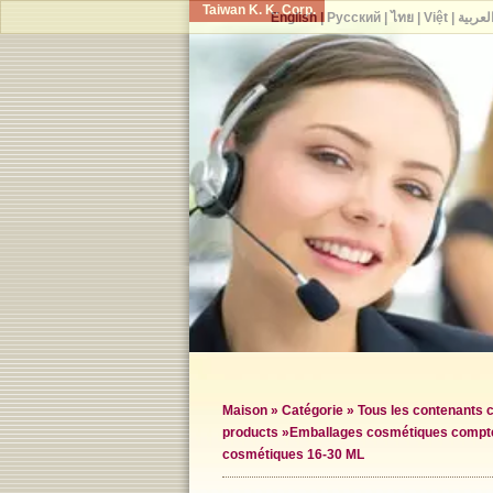
Taiwan K. K. Corp.
English
|
Русский
|
ไทย
|
Việt
|
لعربية
Maison
»
Catégorie
»
Tous les contenants
products »
Emballages cosmétiques compte
cosmétiques 16-30 ML