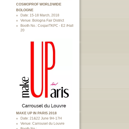
COSMOPROF WORLDWIDE
BOLOGNE
Date: 15-18 March, 2018
Venue: Bologna Fair District
Booth No.: Cosjar/TKPC - E2 /Hall
20
MAKE UP IN PARIS 2018
Date: 21&22 June 9H-17H
Venue: Carrousel du Louvre
Booth No.: